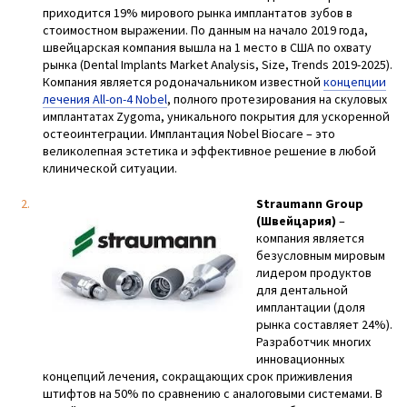
приходится 19% мирового рынка имплантатов зубов в
стоимостном выражении. По данным на начало 2019 года,
швейцарская компания вышла на 1 место в США по охвату
рынка (Dental Implants Market Analysis, Size, Trends 2019-2025).
Компания является родоначальником известной
концепции
лечения All-on-4 Nobel
, полного протезирования на скуловых
имплантатах Zygoma, уникального покрытия для ускоренной
остеоинтеграции. Имплантация Nobel Biocare – это
великолепная эстетика и эффективное решение в любой
клинической ситуации.
Straumann Group
(Швейцария)
–
компания является
безусловным мировым
лидером продуктов
для дентальной
имплантации (доля
рынка составляет 24%).
Разработчик многих
инновационных
концепций лечения, сокращающих срок приживления
штифтов на 50% по сравнению с аналоговыми системами. В