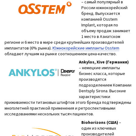
– самый популярный в
России южнокорейский
бренд. Выпускается
компанией Osstem
Implant, которая по
объему продаж занимает
1 место в Азиатском
регионе и 6 место в мире среди крупнейших производителей
имплантатов (6% рынка).
Южнокорейские импланты Osstem
обладают лучшим на рынке соотношением цена-качество.
Ankylos, Xive (Германия)
– немецкие импланты
бизнес класса, которые
производятся
подразделением Компании
Dentsply Sirona. Высокие
характеристики
приживаемости титановых штифтов этого бренда подтверждены
многолетней практикой применения и ретроспективными
исследованиями нескольких тысяч пациентов.
Biohorizons (США)
–
один из ключевых
производителей