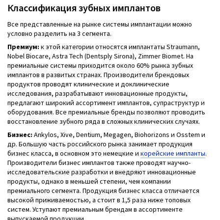
Классификация зубных имплантов
Все представленные на рынке системы имплантации можно
условно разделить на 3 сегмента.
Премиум:
к этой категории относятся имплантаты Straumann,
Nobel Biocare, Astra Tech (Dentsply Sirona), Zimmer Biomet. На
премиальные системы приходится около 60% рынка зубных
имплантов в развитых странах. Производители брендовых
продуктов проводят клинические и доклинические
исследования, разрабатывают инновационные продукты,
предлагают широкий ассортимент имплантов, супраструктур и
оборудования. Все премиальные бренды позволяют проводить
восстановление зубного ряда в сложных клинических случаях.
Бизнес:
Ankylos, Xive, Dentium, Megagen, Biohorizons и Osstem и
др. Большую часть российского рынка занимает продукция
бизнес класса, в основном это немецкие и
корейские импланты
.
Производители бизнес имплантов также проводят научно-
исследовательские разработки и внедряют инновационные
продукты, однако в меньшей степени, чем компании
премиального сегмента. Продукция бизнес класса отличается
высокой приживаемостью, а стоит в 1,5 раза ниже топовых
систем. Уступают премиальным брендам в ассортименте
выпускаемой продукции.