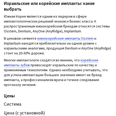
Израильские или корейские импланты: какие
выбрать
Южная Корея является одним из лидером в сфере
имплантологических решений эконом и бизнес класса. К
распространенным южнокорейским брендам относятся системы
Osstem, Dentium, AnyOne (AnyRidge), Implantium.
В ценовом сегменте
южнокорейские импланты Osstem
и
Implantium находятся приблизительно на одном уровне с
израильскими аналогами, продукция Dentium и AnyOne (AnyRidge)
стоит на 20-30% дороже.
Многие имплантологи сходятся во мнении, что
корейские
импланты зубов
превосходят израильские по качеству и
применяемым технологиям. Однако необходимо учитывать, что
для успеха имплантации большее значение имеет не бренд
импланта, а профессионализм врача и точное следование
протоколу лечения.
Цены
Система
Цена (с установкой)