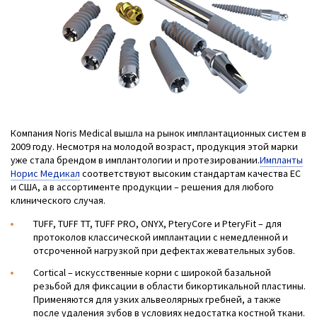
Компания Noris Medical вышла на рынок имплантационных систем в
2009 году. Несмотря на молодой возраст, продукция этой марки
уже стала брендом в имплантологии и протезировании.
Импланты
Норис Медикал
соответствуют высоким стандартам качества ЕС
и США, а в ассортименте продукции – решения для любого
клинического случая.
ТUFF, TUFF TT, TUFF PRO, ONYX, PteryCore и PteryFit – для
протоколов классической имплантации с немедленной и
отсроченной нагрузкой при дефектах жевательных зубов.
Cortical – искусственные корни с широкой базальной
резьбой для фиксации в области бикортикальной пластины.
Применяются для узких альвеолярных гребней, а также
после удаления зубов в условиях недостатка костной ткани.