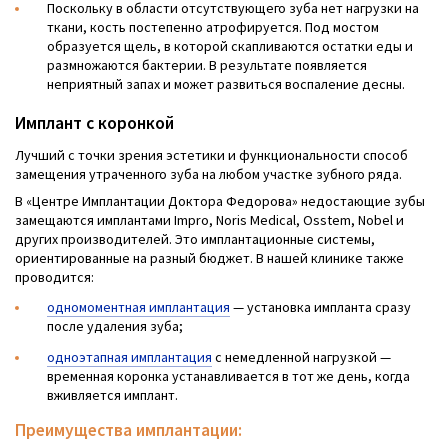
Поскольку в области отсутствующего зуба нет нагрузки на
ткани, кость постепенно атрофируется. Под мостом
образуется щель, в которой скапливаются остатки еды и
размножаются бактерии. В результате появляется
неприятный запах и может развиться воспаление десны.
Имплант с коронкой
Лучший с точки зрения эстетики и функциональности способ
замещения утраченного зуба на любом участке зубного ряда.
В «Центре Имплантации Доктора Федорова» недостающие зубы
замещаются имплантами Impro, Noris Medical, Osstem, Nobel и
других производителей. Это имплантационные системы,
ориентированные на разный бюджет. В нашей клинике также
проводится:
одномоментная имплантация
— установка импланта сразу
после удаления зуба;
одноэтапная имплантация
с немедленной нагрузкой —
временная коронка устанавливается в тот же день, когда
вживляется имплант.
Преимущества имплантации: