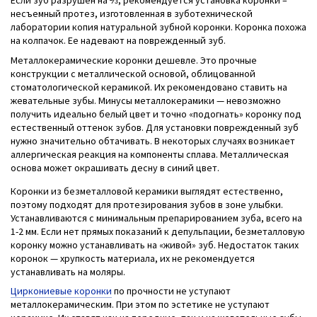
Если зуб разрушен на ⅔, рекомендуется установка коронки –
несъемный протез, изготовленная в зуботехнической
лаборатории копия натуральной зубной коронки. Коронка похожа
на колпачок. Ее надевают на поврежденный зуб.
Металлокерамические коронки дешевле. Это прочные
конструкции с металлической основой, облицованной
стоматологической керамикой. Их рекомендовано ставить на
жевательные зубы. Минусы металлокерамики — невозможно
получить идеально белый цвет и точно «подогнать» коронку под
естественный оттенок зубов. Для установки поврежденный зуб
нужно значительно обтачивать. В некоторых случаях возникает
аллергическая реакция на компоненты сплава. Металлическая
основа может окрашивать десну в синий цвет.
Коронки из безметалловой керамики выглядят естественно,
поэтому подходят для протезирования зубов в зоне улыбки.
Устанавливаются с минимальным препарированием зуба, всего на
1-2 мм. Если нет прямых показаний к депульпации, безметалловую
коронку можно устанавливать на «живой» зуб. Недостаток таких
коронок — хрупкость материала, их не рекомендуется
устанавливать на моляры.
Циркониевые коронки
по прочности не уступают
металлокерамическим. При этом по эстетике не уступают