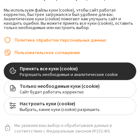
Недостатки:
Быстро теряют форму, из-за чего нужно регулярно
Мы используем файлы куки (cookie), чтобы сайт работал
корректно, быстрее загружался и был удобнее для вас.
корректировать.
Аналитические куки (cookie) помогают нам улучшать сайт и
находить ошибки. Вы можете принять все куки (cookie), оставить
Не могут равномерно распределить жевательную нагрузку,
только необходимые или настроить выбор.
что приводит к атрофии костной ткани в зонах с меньшей
нагрузкой.
Политика обработки персональных данных
Акри Фри
Пользовательское соглашение
Среди съемных протезов этот вариант считается лучшим,
поскольку изготавливается из инновационного материала,
Принять все куки (cookie)
сочетающего лучшие качества двух предыдущих типов.
Разрешить необходимые и аналитические cookie
Только необходимые куки (cookie)
Преимущества:
Сайт будет работать корректно
Протез достаточно гибкий, чтобы плотно прилегать к
деснам, но не растягивается в отличие от нейлонового.
Настроить куки (cookie)
Выбрать, какие куки (cookie) разрешить
Пациенты быстрее к нему привыкают за счет легкости и
тонкости материала.
Мы уважаем ваш выбор и обрабатываем данные в
Надежно фиксируется, случайное выпадение во время еды
соответствии с Федеральным законом №152-ФЗ.
или разговора исключено.