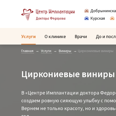
Добрынинска
Курская
Услуги
О клинике
Врачи
До и посл
Главная
Услуги
Виниры
Циркониевые виниры
Циркониевые виниры
В «Центре Имплантации доктора Федоро
создаем ровную сияющую улыбку с пом
Вернем не только красоту, но и здоровь
год.