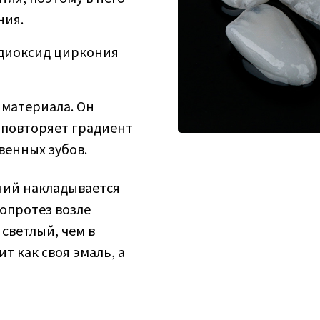
ния.
 диоксид циркония
 материала. Он
е повторяет градиент
венных зубов.
ний накладывается
ропротез возле
светлый, чем в
т как своя эмаль, а