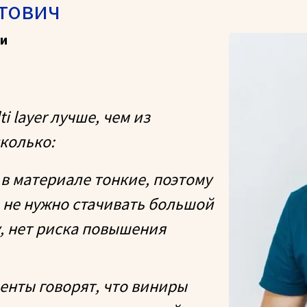
тович
ии
 layer лучше, чем из
колько:
и в материале тонкие, поэтому
 не нужно стачивать большой
у, нет риска повышения
иенты говорят, что виниры