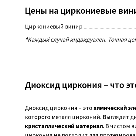
Цены на циркониевые вин
Циркониевый винир
*
Каждый случай индвидуален. Точная цен
Диоксид циркония – что эт
Диоксид циркония – это
химический эл
которого металл цирконий. Выглядит д
кристаллический материал
. В чистом 
циркония не подходит для протезирован