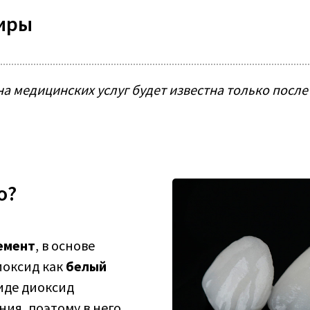
иры
а медицинских услуг будет известна только после
о?
емент
, в основе
иоксид как
белый
виде диоксид
ия, поэтому в него