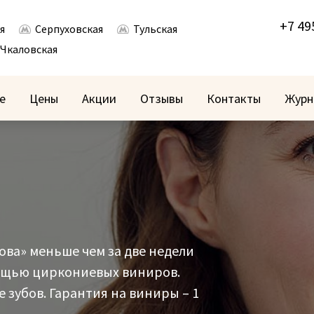
+7 49
я
Серпуховская
Тульская
Чкаловская
е
Цены
Акции
Отзывы
Контакты
Журн
ва» меньше чем за две недели
ощью циркониевых виниров.
е зубов. Гарантия на виниры – 1