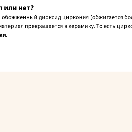
л или нет?
т обожженный диоксид циркония (обжигается бо
 материал превращается в керамику. То есть цир
ки
.