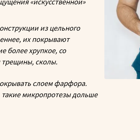
ощущения «искусственной»
конструкции из цельного
еннее, их покрывают
е более хрупкое, со
 трещины, сколы.
 покрывать слоем фарфора.
ь такие микропротезы дольше