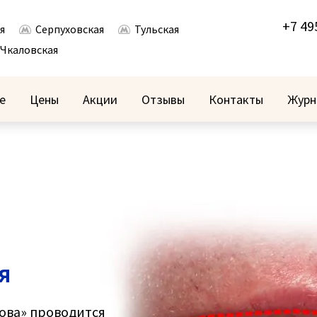
+7 49
я
Серпуховская
Тульская
Чкаловская
е
Цены
Акции
Отзывы
Контакты
Журн
я
ова» проводится