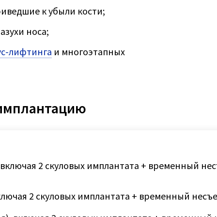
риведшие к убыли кости;
зухи носа;
ус-лифтинга
и многоэтапных
 имплантацию
) , включая 2 скуловых имплантата + временный н
, включая 2 скуловых имплантата + временный нес