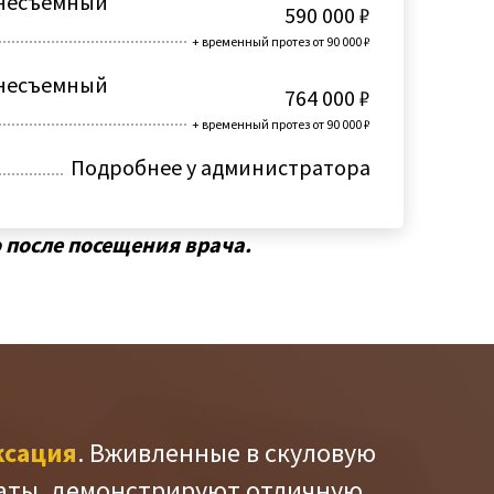
 несъемный
590 000 ₽
+ временный протез от 90 000 ₽
 несъемный
764 000 ₽
+ временный протез от 90 000 ₽
Подробнее у администратора
 после посещения врача.
ксация
. Вживленные в скуловую
аты, демонстрируют отличную