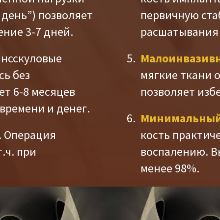
 день”) позволяет
первичную ста
ение 3-7 дней.
расшатывания 
ансскуловые
Малоинвазивн
сь без
мягкие ткани 
ет 6-8 месяцев
позволяет изб
времени и денег.
Минимальный
. Операция
кость практич
.ч. при
воспалению. В
менее 98%.