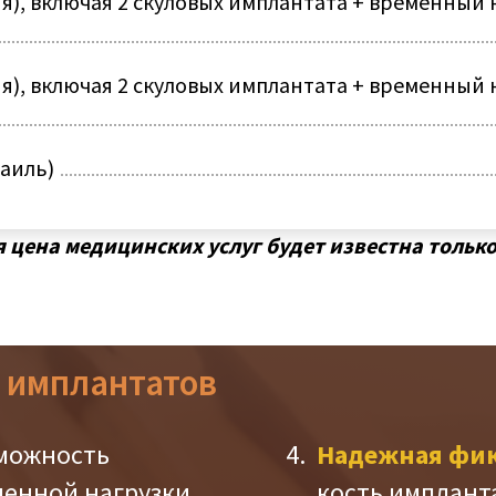
ия), включая 2 скуловых имплантата + временный
ия), включая 2 скуловых имплантата + временный
раиль)
цена медицинских услуг будет известна только
 имплантатов
зможность
Надежная фи
енной нагрузки
кость имплант