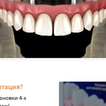
нтация?
ановки 4-х
ом),