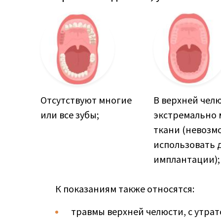
Отсутствуют многие
В верхней чел
или все зубы;
экстремально 
ткани (невозм
использовать 
имплантации);
К показаниям также относятся:
травмы верхней челюсти, с утрат