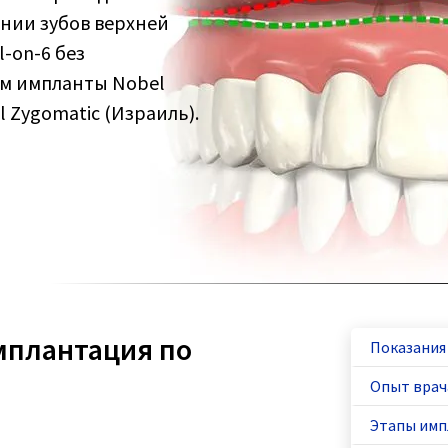
нии зубов верхней
l-on-6 без
ем импланты Nobel
 Zygomatic (Израиль).
мплантация по
Показания
Опыт врач
Этапы им