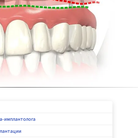
а-имплантолога
плантации