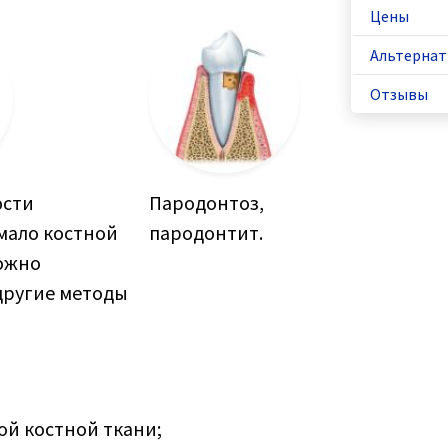
Цены
Альтернат
Отзывы
юсти
Пародонтоз,
мало костной
пародонтит.
ожно
другие методы
ой костной ткани;