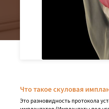
Что такое скуловая импла
Это разновидность протокола уст
имплантатов (Имплантаты под угл