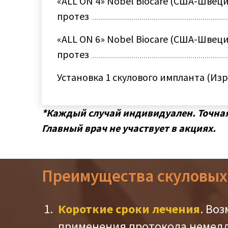
«ALL ON 4» Nobel Biocare (США-Швец
протез
«ALL ON 6» Nobel Biocare (США-Швец
протез
Установка 1 скулового импланта (Из
*Каждый случай индивидуален. Точная 
Главный врач не участвует в акциях.
Преимущества скуловых
Короткие сроки лечения
. Во
применения протокола немедл