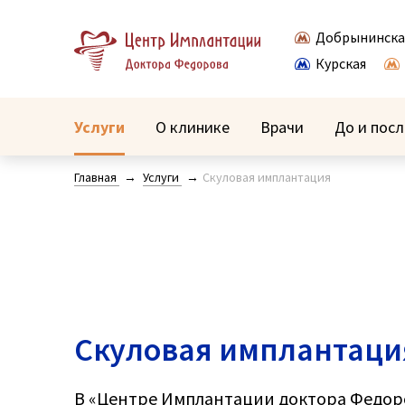
Добрынинска
Курская
Услуги
О клинике
Врачи
До и посл
Главная
Услуги
Скуловая имплантация
Скуловая имплантаци
В «Центре Имплантации доктора Федор