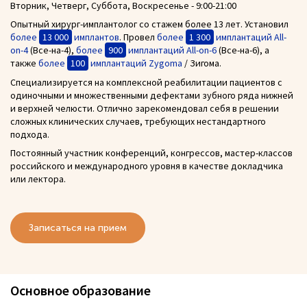
Вторник, Четверг, Суббота, Воскресенье - 9:00-21:00
Опытный хирург-имплантолог со стажем более 13 лет. Установил
более
13 000
имплантов
. Провел
более
1 300
имплантаций All-
on-4
(Все-на-4),
более
900
имплантаций All-on-6
(Все-на-6), а
также
более
100
имплантаций Zygoma
/ Зигома.
Специализируется на комплексной реабилитации пациентов с
одиночными и множественными дефектами зубного ряда нижней
и верхней челюсти. Отлично зарекомендовал себя в решении
сложных клинических случаев, требующих нестандартного
подхода.
Постоянный участник конференций, конгрессов, мастер-классов
российского и международного уровня в качестве докладчика
или лектора.
Записаться на прием
Основное образование