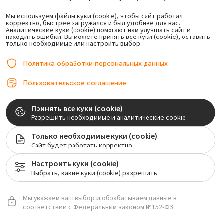
Добрынинская
Мы используем файлы куки (cookie), чтобы сайт работал
корректно, быстрее загружался и был удобнее для вас.
Серпуховская
Аналитические куки (cookie) помогают нам улучшать сайт и
Тульская
находить ошибки. Вы можете принять все куки (cookie), оставить
только необходимые или настроить выбор.
ул. Люсиновская, д. 53, корп. 2
Политика обработки персональных данных
Курская
Чкаловская
Пользовательское соглашение
Лялин переулок 7/2 стр 4
Врачи
Принять все куки (cookie)
Разрешить необходимые и аналитические cookie
Адрес и Контакты
Только необходимые куки (cookie)
Цены
Сайт будет работать корректно
Имплантация зубов
Настроить куки (cookie)
Протезирование
Выбрать, какие куки (cookie) разрешить
Лечение зубов
Гигиена и отбеливание
Мы уважаем ваш выбор и обрабатываем данные в
соответствии с Федеральным законом №152-ФЗ.
Исправление прикуса