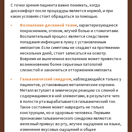
С точки зрения пациента важно понимать, когда
дискомфорт после процедуры является нормой, и при
каких условиях стоит обращаться за помощью.
Воспаление десенной ткани
, характеризующееся
покраснением, отеком, жгучей болью и стоматитами.
Воспалительный процесс является следствием
попадания инфекции в лунку с установленным
имплантом. Если симптомы не спадают на протяжении
нескольких дней, стоит записаться на осмотр.
Вовремя не вылеченное воспаление может привести к
возникновению более серьезных патологий
слизистой и закончиться отторжением импланта.
Гальванический синдром
, наблюдающийся только у
пациентов, установивших металлические коронки.
Металл вступает в химическую реакцию со слюной и
содержащимися в ней элементами, в результате чего
в полости рта вырабатывается гальванический ток.
Такое состояние может навредить не только
конструкции, но и здоровью человека. Первыми
признаками гальванического синдрома являются:
железный привкус во рту, жгучее ощущение на языке,
изменение вкусовых ощущений и общее