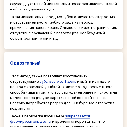
случае двухэтапной имплантации после заживления тканей
в области удаления зуба.
Такая имплантация передних зубов отличается скоростью
и отсутствием пустот зубного ряда на период
приживления нового корня. Однако она имеет ограничения:
отсутствие воспалений в полости рта, необходимый
объем костной ткани и т.д.
Одноэтапный
Этот метод также позволяет восстановить
отсутствующие
зубы всего за 1 день
и выйти из нашего
центра с красивой улыбкой. Отличие от одномоментного
способа лишь в том, что зуб был удален ранее и полость на
момент операции уже заросла новой костной тканью.
Поэтому потребуется разрез десны и бурение отверстия
под имплант.
Также в первое же посещение
закрепляется
формирователь десны
и временная коронка. Если по
определенным показаниям, немедленная нагрузка