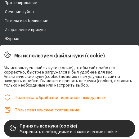
Протезирование
Лечение зубов
Гигиена и отбеливание
Исправление прикуса
Журнал
Новости
Мы используем файлы куки (cookie)
Правовая информация
Мы используем файлы куки (cookie), чтобы сайт работал
корректно, быстрее загружался и был удобнее для вас.
Возможно лечение в рассрочку.
Аналитические куки (cookie) помогают нам улучшать сайт и
находить ошибки. Вы можете принять все куки (cookie), оставить
только необходимые или настроить выбор.
Политика обработки персональных данных
Пользовательское соглашение
© 2017-2026, ООО «Центр имплантации». Любое использование либо
Принять все куки (cookie)
копирование материалов или подборки материалов сайта, элементов
Разрешить необходимые и аналитические cookie
дизайна и оформления допускается лишь с разрешения правообладателя и
только со ссылкой на источник: implantolog-fedorov.ru