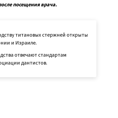
после посещения врача.
одству титановых стержней открыты
онии и Израиле.
одства отвечают стандартам
оциации дантистов.