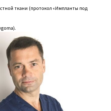
остной ткани (протокол «Импланты под
ygoma).