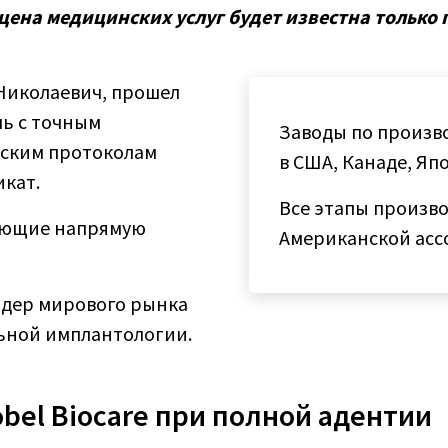
ена медицинских услуг будет известна только 
Николаевич, прошел
ль с точным
Заводы по произв
еским протоколам
в США, Канаде, Яп
кат.
Все этапы произв
ующие напрямую
Американской асс
лидер мирового рынка
ьной имплантологии.
el Biocare при полной адентии