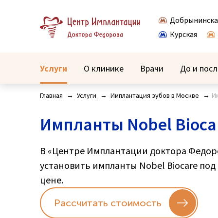
Добрынинска
Курская
Услуги
О клинике
Врачи
До и посл
Главная
Услуги
Имплантация зубов в Москве
И
Импланты Nobel Bioca
В «Центре Имплантации доктора Федор
установить импланты Nobel Biocare под
цене.
Рассчитать стоимость