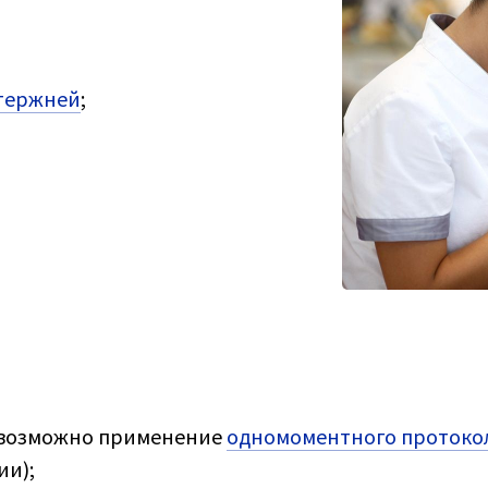
стержней
;
(возможно применение
одномоментного протокол
ии);