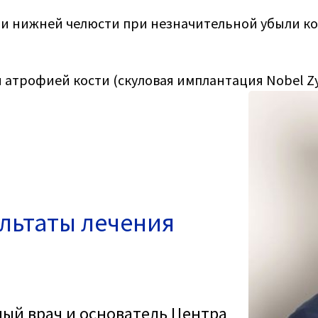
 или нижней челюсти при незначительной убыли к
й атрофией кости (скуловая имплантация Nobel Z
ультаты лечения
ный врач и основатель Центра