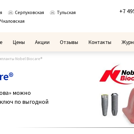
+7 49
я
Серпуховская
Тульская
Чкаловская
е
Цены
Акции
Отзывы
Контакты
Журн
мпланты Nobel Biocare®
re®
ова» можно
 ключ по выгодной