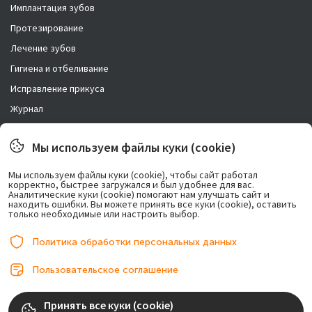
Имплантация зубов
Протезирование
Лечение зубов
Гигиена и отбеливание
Исправление прикуса
Журнал
Новости
Мы используем файлы куки (cookie)
Правовая информация
Мы используем файлы куки (cookie), чтобы сайт работал
корректно, быстрее загружался и был удобнее для вас.
Возможно лечение в рассрочку.
Аналитические куки (cookie) помогают нам улучшать сайт и
находить ошибки. Вы можете принять все куки (cookie), оставить
только необходимые или настроить выбор.
Политика обработки персональных данных
Пользовательское соглашение
© 2017-2026, ООО «Центр имплантации». Любое использование либо
Принять все куки (cookie)
копирование материалов или подборки материалов сайта, элементов