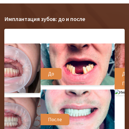
Имплантация зубов: до и после
До
До
По
После