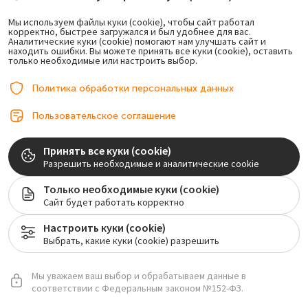
Хирургия
Под местной анестезией или седацией делается
Мы используем файлы куки (cookie), чтобы сайт работал
разрез в десне, подготавливается костное лож,
корректно, быстрее загружался и был удобнее для вас.
устанавливается имплантат. На вкручивание в
Аналитические куки (cookie) помогают нам улучшать сайт и
находить ошибки. Вы можете принять все куки (cookie), оставить
челюстную кость одного искусственного корня уходит
только необходимые или настроить выбор.
от 15 до 30 минут.
Политика обработки персональных данных
Ортопедия
Снимаются слепки, по которым в зуботехнической
Пользовательское соглашение
лаборатории изготавливается временная коронка или
мостовидный протез. После полного приживления
имплантатов их нагружают постоянным протезом.
Принять все куки (cookie)
Разрешить необходимые и аналитические cookie
Контрольные осмотры
Только необходимые куки (cookie)
Проводится мониторинг состояния окружающих
Сайт будет работать корректно
тканей вокруг импланта, а также процесс
остеоинтеграции.
Настроить куки (cookie)
Выбрать, какие куки (cookie) разрешить
Мы уважаем ваш выбор и обрабатываем данные в
соответствии с Федеральным законом №152-ФЗ.