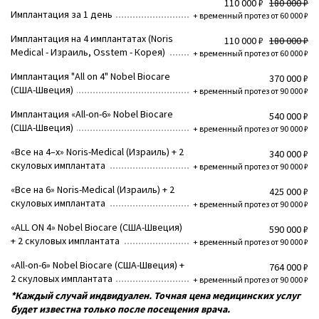
110 000 ₽
180 000 ₽
Имплантация за 1 день
+ временный протез от 60 000 ₽
Имплантация на 4 имплантатах (Noris
110 000 ₽
180 000 ₽
Medical - Израиль, Osstem - Корея)
+ временный протез от 60 000 ₽
Имплантация "All on 4" Nobel Biocare
370 000 ₽
(США-Швеция)
+ временный протез от 90 000 ₽
Имплантация «All-on-6» Nobel Biocare
540 000 ₽
(США-Швеция)
+ временный протез от 90 000 ₽
«Все на 4–х» Noris-Medical (Израиль) + 2
340 000 ₽
скуловых имплантата
+ временный протез от 90 000 ₽
«Все на 6» Noris-Medical (Израиль) + 2
425 000 ₽
скуловых имплантата
+ временный протез от 90 000 ₽
«ALL ON 4» Nobel Biocare (США-Швеция)
590 000 ₽
+ 2 скуловых имплантата
+ временный протез от 90 000 ₽
«All-on-6» Nobel Biocare (США-Швеция) +
764 000 ₽
2 скуловых имплантата
+ временный протез от 90 000 ₽
*Каждый случай индвидуален. Точная цена медицинских услуг
будет известна только после посещения врача.