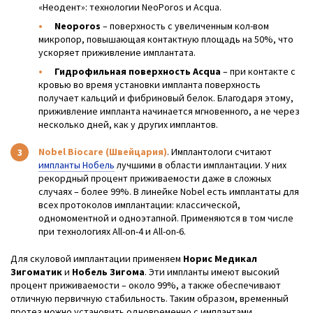
«Неодент»: технологии NeoPoros и Acqua.
•
Neoporos
– поверхность с увеличенным кол-вом
микропор, повышающая контактную площадь на 50%, что
ускоряет приживление имплантата.
•
Гидрофильная поверхность Acqua
– при контакте с
кровью во время установки импланта поверхность
получает кальций и фибриновый белок. Благодаря этому,
приживление импланта начинается мгновенного, а не через
несколько дней, как у других имплантов.
Nobel Biocare (Швейцария)
. Имплантологи считают
импланты Нобель
лучшими в области имплантации. У них
рекордный процент приживаемости даже в сложных
случаях – более 99%. В линейке Nobel есть имплантаты для
всех протоколов имплантации: классической,
одномоментной и одноэтапной. Применяются в том числе
при технологиях All-on-4 и All-on-6.
Для скуловой имплантации применяем
Норис Медикал
Зигоматик
и
Нобель Зигома
. Эти импланты имеют высокий
процент приживаемости – около 99%, а также обеспечивают
отличную первичную стабильность. Таким образом, временный
протез можно установить одновременно с имплантами.