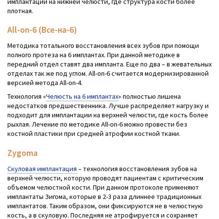
имплантации на нижней челюсти, где структура кости более
плотная.
All-on-6 (Все-на-6)
Методика тотального восстановления всех зубов при помощи
полного протеза на 6 имплантах. При данной методике в
передний отдел ставят два импланта. Еще по два – в жевательных
отделах так же под углом. All-on-6 считается модернизированной
версией метода All-on-4.
Технология «
Челюсть на 6 имплантах
» полностью лишена
недостатков предшественника. Лучше распределяет нагрузку и
подходит для имплантации на верхней челюсти, где кость более
рыхлая. Лечение по методике All-on-6 можно провести без
костной пластики при средней атрофии костной ткани.
Zygoma
Скуловая имплантация
– технология восстановления зубов на
верхней челюсти, которую проводят пациентам с критическим
объемом челюстной кости. При данном протоколе применяют
имплантаты Зигома, которые в 2-3 раза длиннее традиционных
имплантатов. Таким образом, они фиксируются не в челюстную
кость, а в скуловую. Последняя не атрофируется и сохраняет