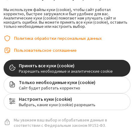
Мы используем файлы куки (cookie), чтобы сайт работал
корректно, быстрее загружался и был удобнее для вас.
Аналитические куки (cookie) помогают нам улучшать сайт и
находить ошибки. Вы можете принять все куки (cookie), оставить
только необходимые или настроить выбор.
Политика обработки персональных данных
Пользовательское соглашение
Принять все куки (cookie)
Разрешить необходимые и аналитические cookie
Только необходимые куки (cookie)
Сайт будет работать корректно
Настроить куки (cookie)
Выбрать, какие куки (cookie) разрешить
Викторенко Артем Юрьевич
Стоматолог-хирург, стоматолог-имплантолог.
Мы уважаем ваш выбор и обрабатываем данные в
Стаж: более
10 лет
соответствии с Федеральным законом №152-ФЗ.