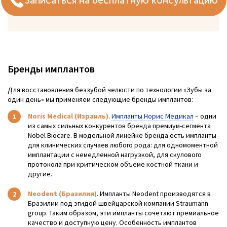
Записаться на бесплатную консультацию
Бренды имплантов
Для восстановления беззубой челюсти по технологии «Зубы за
один день» мы применяем следующие бренды имплантов:
Noris Medical (Израиль)
.
Импланты Норис Медикал
– одни
из самых сильных конкурентов бренда премиум-сегмента
Nobel Biocare. В модельной линейке бренда есть импланты
для клинических случаев любого рода: для одномоментной
имплантации с немедленной нагрузкой, для скулового
протокола при критическом объеме костной ткани и
другие.
Neodent (Бразилия)
. Импланты Neodent производятся в
Бразилии под эгидой швейцарской компании Straumann
group. Таким образом, эти импланты сочетают премиальное
качество и доступную цену. Особенность имплантов