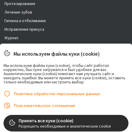
Протезирование
Лечение зубов
Гигиена и отбеливание
Исправление прикуса
Журнал
Новости
Мы используем файлы куки (cookie)
Правовая информация
Мы используем файлы куки (cookie), чтобы сайт работал
корректно, быстрее загружался и был удобнее для вас.
Возможно лечение в рассрочку.
Аналитические куки (cookie) помогают нам улучшать сайт и
находить ошибки. Вы можете принять все куки (cookie), оставить
только необходимые или настроить выбор.
Политика обработки персональных данных
Пользовательское соглашение
© 2017-2026, ООО «Центр имплантации». Любое использование либо
Принять все куки (cookie)
копирование материалов или подборки материалов сайта, элементов
Разрешить необходимые и аналитические cookie
дизайна и оформления допускается лишь с разрешения правообладателя и