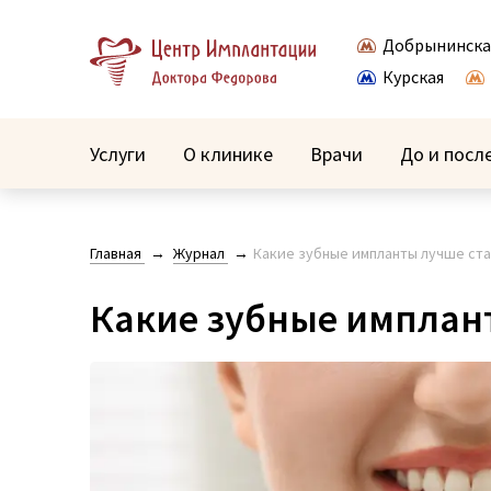
Добрынинска
Курская
Услуги
О клинике
Врачи
До и посл
Главная
Журнал
Какие зубные импланты лучше ст
Какие зубные имплан