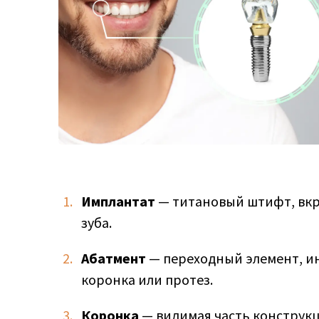
Имплантат
— титановый штифт, вкр
зуба.
Абатмент
— переходный элемент, и
коронка или протез.
Коронка
— видимая часть конструкц