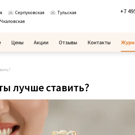
+7 49
я
Серпуховская
Тульская
Чкаловская
е
Цены
Акции
Отзывы
Контакты
Журн
авить?
ты лучше ставить?