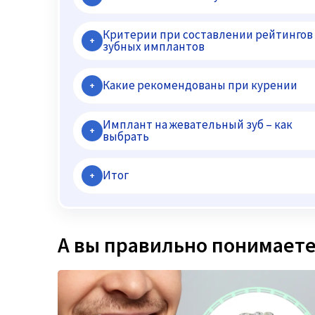
Критерии при составлении рейтингов
+
зубных имплантов
Какие рекомендованы при курении
+
Имплант на жевательный зуб – как
+
выбрать
Итог
+
А вы правильно понимаете