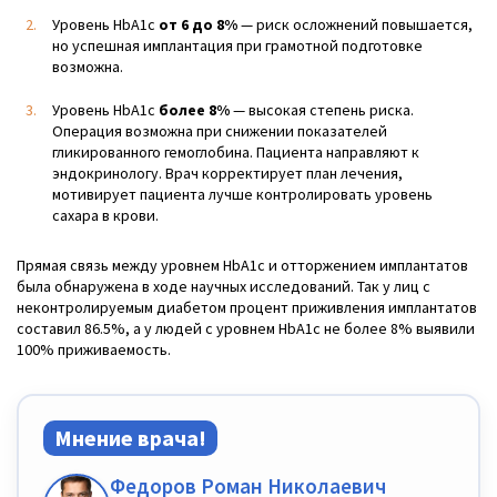
Уровень НbА1с
от 6 до 8%
— риск осложнений повышается,
но успешная имплантация при грамотной подготовке
возможна.
Уровень НbА1с
более 8%
— высокая степень риска.
Операция возможна при снижении показателей
гликированного гемоглобина. Пациента направляют к
эндокринологу. Врач корректирует план лечения,
мотивирует пациента лучше контролировать уровень
сахара в крови.
Прямая связь между уровнем HbA1c и отторжением имплантатов
была обнаружена в ходе научных исследований. Так у лиц с
неконтролируемым диабетом процент приживления имплантатов
составил 86.5%, а у людей с уровнем НbА1с не более 8% выявили
100% приживаемость.
Мнение врача!
Федоров Роман Николаевич