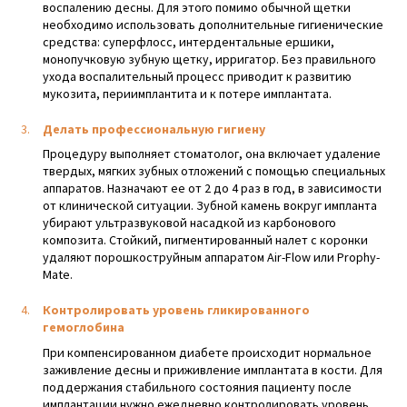
воспалению десны. Для этого помимо обычной щетки
необходимо использовать дополнительные гигиенические
средства: суперфлосс, интердентальные ершики,
монопучковую зубную щетку, ирригатор. Без правильного
ухода воспалительный процесс приводит к развитию
мукозита, периимплантита и к потере имплантата.
Делать профессиональную гигиену
Процедуру выполняет стоматолог, она включает удаление
твердых, мягких зубных отложений с помощью специальных
аппаратов. Назначают ее от 2 до 4 раз в год, в зависимости
от клинической ситуации. Зубной камень вокруг импланта
убирают ультразвуковой насадкой из карбонового
композита. Стойкий, пигментированный налет с коронки
удаляют порошкоструйным аппаратом Air-Flow или Prophy-
Mate.
Контролировать уровень гликированного
гемоглобина
При компенсированном диабете происходит нормальное
заживление десны и приживление имплантата в кости. Для
поддержания стабильного состояния пациенту после
имплантации нужно ежедневно контролировать уровень