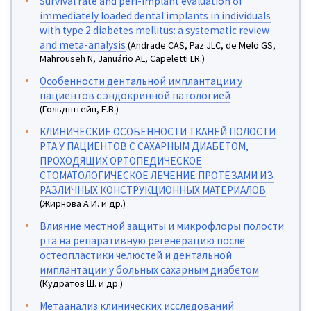
Survival rate and peri-implant evaluation of
immediately loaded dental implants in individuals
with type 2 diabetes mellitus: a systematic review
and meta-analysis
(Andrade CAS, Paz JLC, de Melo GS,
Mahrouseh N, Januário AL, Capeletti LR.)
Особенности дентальной имплантации у
пациентов с эндокринной патологией
(Гольдштейн, Е.В.)
КЛИНИЧЕСКИЕ ОСОБЕННОСТИ ТКАНЕЙ ПОЛОСТИ
РТА У ПАЦИЕНТОВ С САХАРНЫМ ДИАБЕТОМ,
ПРОХОДЯЩИХ ОРТОПЕДИЧЕСКОЕ
СТОМАТОЛОГИЧЕСКОЕ ЛЕЧЕНИЕ ПРОТЕЗАМИ ИЗ
РАЗЛИЧНЫХ КОНСТРУКЦИОННЫХ МАТЕРИАЛОВ
(Жирнова А.И. и др.)
Влияние местной защиты и микрофлоры полости
рта на репаративную регенерацию после
остеопластики челюстей и дентальной
имплантации у больных сахарным диабетом
(Кудратов Ш. и др.)
Метаанализ клинических исследований