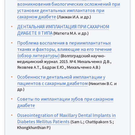
возникновения биологических осложнений при
установке дентальных имплантатов при
сахарном диабете
(Лакман И.А. и др.)
ДЕНТАЛЬНАЯ ИМПЛАНТАЦИЯ ПРИ САХАРНОМ
ДИАБЕТЕ II ТИПА
(Матюта М.А. и др.)
Проблема воспаления в периимплантатных
тканях и факторы, влияющие на его течение
(обзор литературы)
(Волгоградский научно-
медицинский журнал. 2015. №4. Михальченко Д.В.,
Яковлев А.Т., Бадрак Е.Ю., Михальченко А.В.)
Особенности дентальной имплантации у
пациентов с сахарным диабетом
(Никитин В.С. и
др.)
Советы по имплантации зубов при сахарном
диабете
Osseointegration of Maxillary Dental Implants in
Diabetes Mellitus Patients
(Sam L.; Chattipakorn S.;
Khongkhunthian P.)