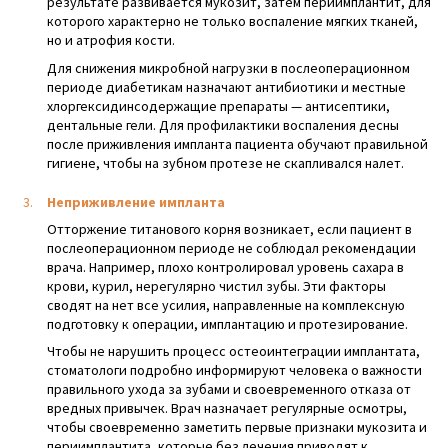
результате развивается мукозит, затем периимплантит, для
которого характерно не только воспаление мягких тканей,
но и атрофия кости.
Для снижения микробной нагрузки в послеоперационном
периоде диабетикам назначают антибиотики и местные
хлоргексидинсодержащие препараты — антисептики,
дентальные гели. Для профилактики воспаления десны
после приживления импланта пациента обучают правильной
гигиене, чтобы на зубном протезе не скапливался налет.
Неприживление импланта
Отторжение титанового корня возникает, если пациент в
послеоперационном периоде не соблюдал рекомендации
врача. Например, плохо контролировал уровень сахара в
крови, курил, нерегулярно чистил зубы. Эти факторы
сводят на нет все усилия, направленные на комплексную
подготовку к операции, имплантацию и протезирование.
Чтобы не нарушить процесс остеоинтеграции имплантата,
стоматологи подробно информируют человека о важности
правильного ухода за зубами и своевременного отказа от
вредных привычек. Врач назначает регулярные осмотры,
чтобы своевременно заметить первые признаки мукозита и
периимплантита, которые без лечения приводят к