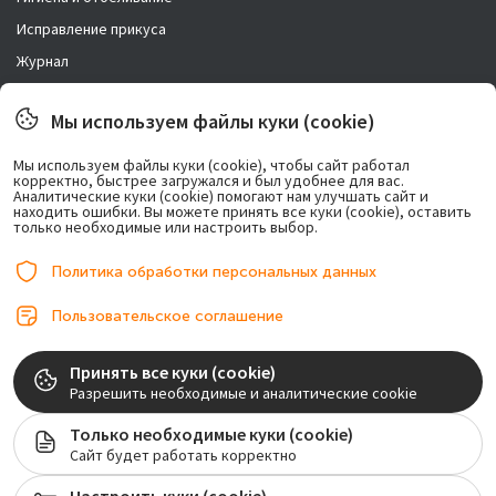
Исправление прикуса
Журнал
Новости
Мы используем файлы куки (cookie)
Правовая информация
Мы используем файлы куки (cookie), чтобы сайт работал
корректно, быстрее загружался и был удобнее для вас.
Возможно лечение в рассрочку.
Аналитические куки (cookie) помогают нам улучшать сайт и
находить ошибки. Вы можете принять все куки (cookie), оставить
только необходимые или настроить выбор.
Политика обработки персональных данных
Пользовательское соглашение
© 2017-2026, ООО «Центр имплантации». Любое использование либо
Принять все куки (cookie)
копирование материалов или подборки материалов сайта, элементов
Разрешить необходимые и аналитические cookie
дизайна и оформления допускается лишь с разрешения правообладателя и
только со ссылкой на источник: implantolog-fedorov.ru
Только необходимые куки (cookie)
Сайт будет работать корректно
Лицензия на осуществление медицинской деятельности №ЛО-77-01-020128