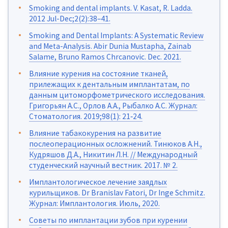
Smoking and dental implants. V. Kasat, R. Ladda.
2012 Jul-Dec;2(2):38–41.
Smoking and Dental Implants: A Systematic Review
and Meta-Analysis. Abir Dunia Mustapha, Zainab
Salame, Bruno Ramos Chrcanovic. Dec. 2021.
Влияние курения на состояние тканей,
прилежащих к дентальным имплантатам, по
данным цитоморфометрического исследования.
Григорьян А.С., Орлов А.А., Рыбалко А.С. Журнал:
Стоматология. 2019;98(1): 21‑24.
Влияние табакокурения на развитие
послеоперационных осложнений. Тинюков А.Н.,
Кудряшов Д.А., Никитин Л.Н. // Международный
студенческий научный вестник. 2017. № 2.
Имплантологическое лечение заядлых
курильщиков. Dr Branislav Fatori, Dr Inge Schmitz.
Журнал: Имплантология. Июль, 2020.
Советы по имплантации зубов при курении