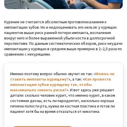
Курение не считается абсолютным противопоказанием к
имплантации зубов. Но и недооценивать его нельзя: у курящих
пациентов выше риск ранней потери импланта, воспаления
вокруг него и более выраженной убыли кости в долгосрочной
перспективе. По данным систематических обзоров, риск неудачи
имплантации у курящих в среднем выше примерно в 2–2,5 раза по
сравнению с некурящими.
Именно поэтому вопрос обычно звучит не так: «
Можно ли
ставить импланты курящему?
», а так: «
Как провести
имплантацию зубов курящему так, чтобы
максимально снизить риски?
». И вот здесь уже решают
детали: сколько человек курит, что именно курит, в каком
состоянии десны, есть ли пародонтит, насколько хороша
гигиена полости рта, нужна ли костная пластика и готов ли
пациент хотя бы на время отказаться от никотина.