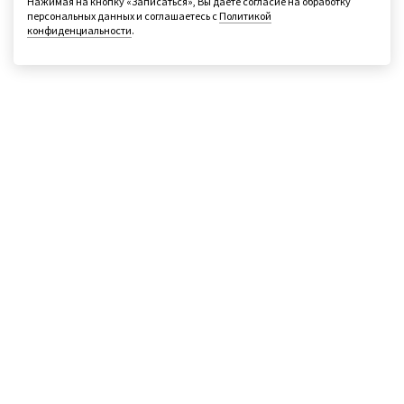
Нажимая на кнопку «Записаться», Вы даёте согласие на обработку
персональных данных и соглашаетесь с
Политикой
конфиденциальности
.