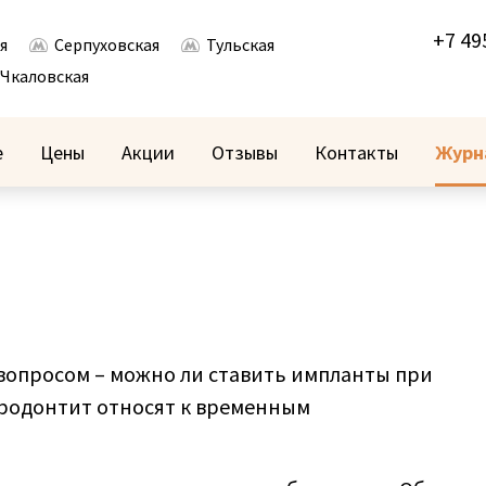
+7 49
я
Серпуховская
Тульская
Чкаловская
е
Цены
Акции
Отзывы
Контакты
Журн
вопросом – можно ли ставить импланты при
ародонтит относят к временным