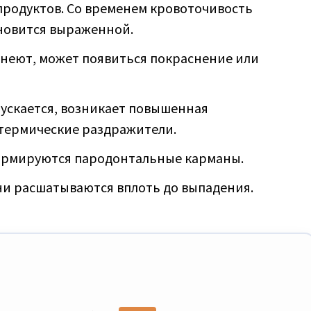
 продуктов. Со временем кровоточивость
ановится выраженной.
днеют, может появиться покраснение или
опускается, возникает повышенная
 термические раздражители.
ормируются пародонтальные карманы.
они расшатываются вплоть до выпадения.