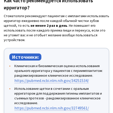
Как часто рекомендуется использовать
ирригатор?
Стоматологи рекомендуют пациентам с имплантами использовать
ирригатор ежедневно после каждой обычной чистки зубов
щеткой, то есть
не менее 2 раз в день
. Не помешает его
использовать после каждого приема пищи и перекуса, если это
не утомит вас и не отобьет желание вообще пользоваться
устройством.
Источники:
Клиническая и биохимическая оценка использования
орального ирригатора у пациентов с периимплантитом:
рандомизированное клиническое исследование.
https://pubmed.ncbi.nlm.nih.gov/34251534/
Использование щетки в сочетании с оральным
ирригатором для поддержания гигиены имплантатов и
съемных протезов - рандомизированное клиническое
исследование.
https://pubmed.ncbi.nlm.nih.gov/32749561/