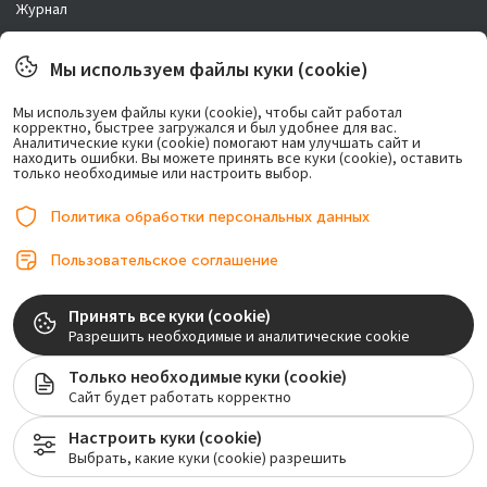
Журнал
Новости
Мы используем файлы куки (cookie)
Правовая информация
Мы используем файлы куки (cookie), чтобы сайт работал
корректно, быстрее загружался и был удобнее для вас.
Возможно лечение в рассрочку.
Аналитические куки (cookie) помогают нам улучшать сайт и
находить ошибки. Вы можете принять все куки (cookie), оставить
только необходимые или настроить выбор.
Политика обработки персональных данных
Пользовательское соглашение
© 2017-2026, ООО «Центр имплантации». Любое использование либо
Принять все куки (cookie)
копирование материалов или подборки материалов сайта, элементов
Разрешить необходимые и аналитические cookie
дизайна и оформления допускается лишь с разрешения правообладателя и
только со ссылкой на источник: implantolog-fedorov.ru
Только необходимые куки (cookie)
Сайт будет работать корректно
Лицензия на осуществление медицинской деятельности №ЛО-77-01-020128
Настроить куки (cookie)
Мы собираем обезличенные метаданные (файлы cookie) для нормального
Выбрать, какие куки (cookie) разрешить
функционирования сайт.
Пользовательское соглашение
Политика обработки персональных