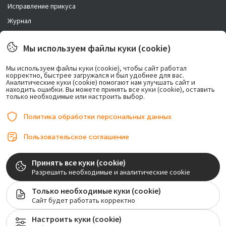
Исправление прикуса
Журнал
Новости
Мы используем файлы куки (cookie)
Правовая информация
Мы используем файлы куки (cookie), чтобы сайт работал
корректно, быстрее загружался и был удобнее для вас.
Возможно лечение в рассрочку.
Аналитические куки (cookie) помогают нам улучшать сайт и
находить ошибки. Вы можете принять все куки (cookie), оставить
только необходимые или настроить выбор.
Политика обработки персональных данных
Пользовательское соглашение
© 2017-2026, ООО «Центр имплантации». Любое использование либо
Принять все куки (cookie)
копирование материалов или подборки материалов сайта, элементов
Разрешить необходимые и аналитические cookie
дизайна и оформления допускается лишь с разрешения правообладателя и
только со ссылкой на источник: implantolog-fedorov.ru
Только необходимые куки (cookie)
Сайт будет работать корректно
Лицензия на осуществление медицинской деятельности №ЛО-77-01-020128
Настроить куки (cookie)
Мы собираем обезличенные метаданные (файлы cookie) для нормального