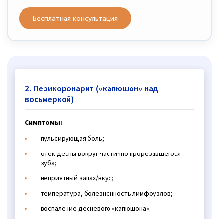
Бесплатная консультация
2. Перикоронарит («капюшон» над
восьмеркой)
Симптомы:
пульсирующая боль;
отек десны вокруг частично прорезавшегося
зуба;
неприятный запах/вкус;
температура, болезненность лимфоузлов;
воспаление десневого «капюшона».