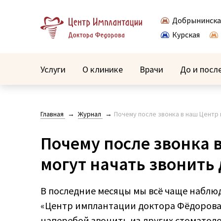
Добрынинска
Курская
Услуги
О клинике
Врачи
До и посл
Главная
Журнал
Почему после звонка в наш Центр
Почему после звонка 
могут начать звонить
В последние месяцы мы всё чаще наблю
«Центр имплантации доктора Фёдорова»
наперебой звонить из других стоматоло