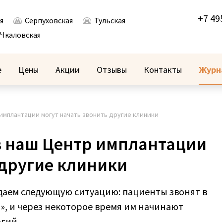
+7 49
я
Серпуховская
Тульская
Чкаловская
е
Цены
Акции
Отзывы
Контакты
Журн
 имплантации могут начать звонить другие клиники
в наш Центр имплантации
 другие клиники
даем следующую ситуацию: пациенты звонят в
, и через некоторое время им начинают
гий.