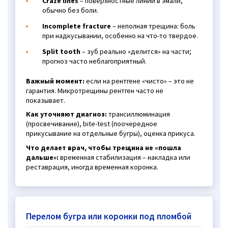
Craze lines
– поверхностные линии в эмали,
обычно без боли.
Incomplete fracture
– неполная трещина: боль
при надкусывании, особенно на что-то твердое.
Split tooth
– зуб реально «делится» на части;
прогноз часто неблагоприятный.
Важный момент:
если на рентгене «чисто» – это не
гарантия. Микротрещины рентген часто не
показывает.
Как уточняют диагноз:
трансиллюминация
(просвечивание), bite-test (поочередное
прикусывание на отдельные бугры), оценка прикуса.
Что делает врач, чтобы трещина не «пошла
дальше»:
временная стабилизация – накладка или
реставрация, иногда временная коронка.
Перелом бугра или коронки под пломбой