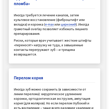
пломба»
Иногда требуется лечение каналов, затем
культевое восстановление (фиброштифт или
вкладка) и коронка (
e-max
или
цирконий
). Иногда
грамотный overlay позволяет избежать лишнего
препарирования.
Риски, которые врач учитывает: жесткие штифты
«переносят» нагрузку не туда, а завышенные
контакты перегружают зуб – и трещина
возвращается.
Перелом корня
Иногда зуб можно сохранить (в зависимости от
линии перелома): хирургическое удлинение
коронки, ортодонтическая экструзия, ампутация
корня (для моляров). Но если перелом глубокий и
есть воспаление – чаще всего разумнее удаление и