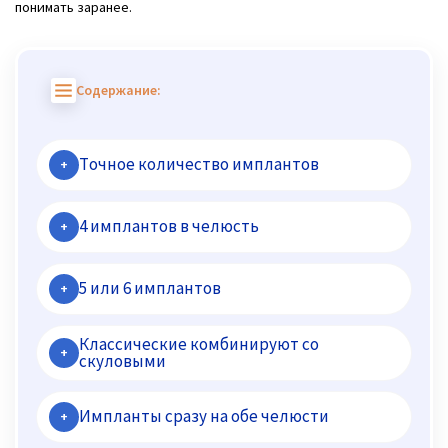
понимать заранее.
Содержание:
Tочное количество имплантов
+
4 имплантов в челюсть
+
5 или 6 имплантов
+
Классические комбинируют со
+
скуловыми
Импланты сразу на обе челюсти
+