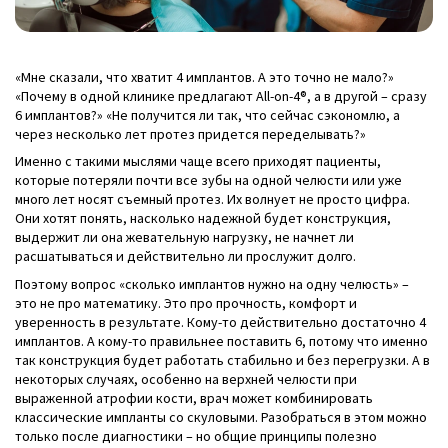
«Мне сказали, что хватит 4 имплантов. А это точно не мало?»
«Почему в одной клинике предлагают All-on-4®, а в другой – сразу
6 имплантов?» «Не получится ли так, что сейчас сэкономлю, а
через несколько лет протез придется переделывать?»
Именно с такими мыслями чаще всего приходят пациенты,
которые потеряли почти все зубы на одной челюсти или уже
много лет носят съемный протез. Их волнует не просто цифра.
Они хотят понять, насколько надежной будет конструкция,
выдержит ли она жевательную нагрузку, не начнет ли
расшатываться и действительно ли прослужит долго.
Поэтому вопрос «сколько имплантов нужно на одну челюсть» –
это не про математику. Это про прочность, комфорт и
уверенность в результате. Кому-то действительно достаточно 4
имплантов. А кому-то правильнее поставить 6, потому что именно
так конструкция будет работать стабильно и без перегрузки. А в
некоторых случаях, особенно на верхней челюсти при
выраженной атрофии кости, врач может комбинировать
классические импланты со скуловыми. Разобраться в этом можно
только после диагностики – но общие принципы полезно