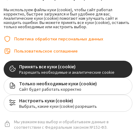
Мы используем файлы куки (cookie), чтобы сайт работал
корректно, быстрее загружался и был удобнее для вас.
Аналитические куки (cookie) помогают нам улучшать сайт и
находить ошибки. Вы можете принять все куки (cookie), оставить
Записаться
+7 495 151-09-01
только необходимые или настроить выбор.
или позвоните
Нажимая на кнопку «Записаться», Вы даёте согласие на обработку
Политика обработки персональных данных
персональных данных и соглашаетесь с
Политикой
конфиденциальности
.
Пользовательское соглашение
Принять все куки (cookie)
Разрешить необходимые и аналитические cookie
Только необходимые куки (cookie)
Сайт будет работать корректно
Настроить куки (cookie)
Выбрать, какие куки (cookie) разрешить
Мы уважаем ваш выбор и обрабатываем данные в
соответствии с Федеральным законом №152-ФЗ.