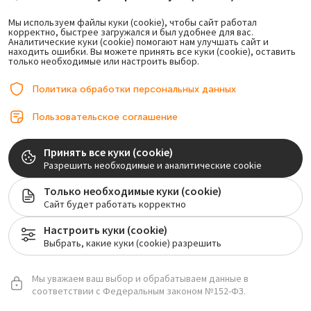
кофе, затем чистите зубы и надевайте обратно.
Мы используем файлы куки (cookie), чтобы сайт работал
корректно, быстрее загружался и был удобнее для вас.
НУЖНО ЛИ НОСИТЬ РЕТЕЙНЕРЫ ПОСЛЕ ЭЛАЙНЕРОВ?
Аналитические куки (cookie) помогают нам улучшать сайт и
Обязательно. Ретейнер фиксирует результат; без него
находить ошибки. Вы можете принять все куки (cookie), оставить
только необходимые или настроить выбор.
риск рецидива до 40 %.
Политика обработки персональных данных
Пользовательское соглашение
Итог
Принять все куки (cookie)
Выбирайте систему элайнеров по принципу «лучший врач +
Разрешить необходимые и аналитические cookie
доказанный бренд». Тогда лечение будет предсказуемым,
комфортным и принесёт ту улыбку, которую вы видите в
Только необходимые куки (cookie)
цифровом плане — без сюрпризов и лишних расходов.
Сайт будет работать корректно
Настроить куки (cookie)
Выбрать, какие куки (cookie) разрешить
Мы уважаем ваш выбор и обрабатываем данные в
соответствии с Федеральным законом №152-ФЗ.