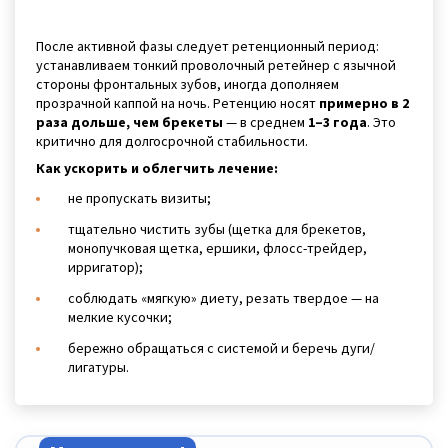
После активной фазы следует ретенционный период:
устанавливаем тонкий проволочный ретейнер с язычной
стороны фронтальных зубов, иногда дополняем
прозрачной каппой на ночь. Ретенцию носят
примерно в 2
раза дольше, чем брекеты
— в среднем
1–3 года
. Это
критично для долгосрочной стабильности.
Как ускорить и облегчить лечение:
не пропускать визиты;
тщательно чистить зубы (щетка для брекетов,
монопучковая щетка, ершики, флосс-трейдер,
ирригатор);
соблюдать «мягкую» диету, резать твердое — на
мелкие кусочки;
бережно обращаться с системой и беречь дуги/
лигатуры.