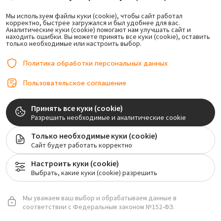
ПОДРОСТКУ?
Мы используем файлы куки (cookie), чтобы сайт работал
Если не выровнять зубы в подростковом возрасте, по
корректно, быстрее загружался и был удобнее для вас.
мере взросления это приведет к:
Аналитические куки (cookie) помогают нам улучшать сайт и
находить ошибки. Вы можете принять все куки (cookie), оставить
частым сколам эмали, трещинам зубов, переломам
только необходимые или настроить выбор.
корней;
Политика обработки персональных данных
обильному скоплению зубного камня из-за
осложненной гигиены;
Пользовательское соглашение
частому возникновению кариеса, пульпита;
Принять все куки (cookie)
постоянному воспалению десен – гингивиту,
Разрешить необходимые и аналитические cookie
пародонтиту;
Только необходимые куки (cookie)
неправильному и некрасивому формированию
Сайт будет работать корректно
лицевых черт;
раннему старению лица;
Настроить куки (cookie)
Выбрать, какие куки (cookie) разрешить
дисфункции височно-нижнечелюстного сустава –
щелчкам, хрусту, боли в челюсти во время
пережевывания, разговора, зевания;
Мы уважаем ваш выбор и обрабатываем данные в
соответствии с Федеральным законом №152-ФЗ.
неправильной дикции – речь будет нечеткая,