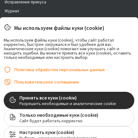
Исправление прикуса
Журнал
Новости
Мы используем файлы куки (cookie)
Правовая информация
Мы используем файлы куки (cookie), чтобы сайт работал
корректно, быстрее загружался и был удобнее для вас.
Возможно лечение в рассрочку.
Аналитические куки (cookie) помогают нам улучшать сайт и
находить ошибки. Вы можете принять все куки (cookie), оставить
только необходимые или настроить выбор.
Политика обработки персональных данных
Пользовательское соглашение
© 2017-2026, ООО «Центр имплантации». Любое использование либо
Принять все куки (cookie)
копирование материалов или подборки материалов сайта, элементов
Разрешить необходимые и аналитические cookie
дизайна и оформления допускается лишь с разрешения правообладателя и
только со ссылкой на источник: implantolog-fedorov.ru
Только необходимые куки (cookie)
Сайт будет работать корректно
Лицензия на осуществление медицинской деятельности №ЛО-77-01-020128
Настроить куки (cookie)
Мы собираем обезличенные метаданные (файлы cookie) для нормального