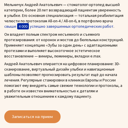
Мельничук Андрей Анатольевич — стоматолог-ортопед высшей
категории, более 20 лет возвращающий пациентам уверенность
в улыбке. Его основная специализация — тотальная реабилитация
челюсти по протоколам All-on-4 / All-on-6, в портфолио врача
свыше
4 000
успешно завершенных ортопедических работ
.
Он владеет полным спектром несъемного и съемного
протезирования: от коронок и мостов до бюгельных конструкций.
Применяет концепцию «Зубы за один день» с адаптационными
протезами и выполняет высокоточное эстетическое
восстановление — виниры, люминиры, вкладки e.max.
Андрей Анатольевич опирается на цифровое планирование: 3D-
сканирование, виртуальный дизайн улыбки и навигационные
шаблоны позволяют прогнозировать результат ещё до начала
лечения. Регулярные стажировки в клиниках Европы и России
помогают ему внедрять самые свежие технологии и протоколы, а
в работе он известен внимательностью к деталям и
уважительным отношением к каждому пациенту.
Записаться на прием