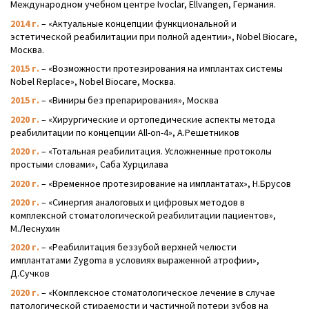
Международном учебном центре Ivoclar, Ellvangen, Германия.
2014 г.
– «Актуальные концепции функциональной и
эстетической реабилитации при полной адентии», Nobel Biocare,
Москва.
2015 г.
– «Возможности протезирования на имплантах системы
Nobel Replace», Nobel Biocare, Москва.
2015 г.
– «Виниры без препарирования», Москва
2020 г.
– «Хирургические и ортопедические аспекты метода
реабилитации по концепции All-on-4», А.Решетников
2020 г.
– «Тотальная реабилитация. Усложненные протоколы
простыми словами», Саба Хурцилава
2020 г.
– «Временное протезирование на имплантатах», Н.Брусов
2020 г.
– «Синергия аналоговых и цифровых методов в
комплексной стоматологической реабилитации пациентов»,
М.Леснухин
2020 г.
– «Реабилитация беззубой верхней челюсти
имплантатами Zygoma в условиях выраженной атрофии»,
Д.Сучков
2020 г.
– «Комплексное стоматологическое лечение в случае
патологической стираемости и частичной потери зубов на