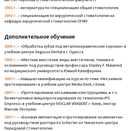
2002 г.
– интернатура по специализации общая стоматология.
2002 г.
– специализация по хирургической стоматологии на
кафедре хирургической стоматологии ОГМУ.
Дополнительное обучение
2003 г.
– «Обработка зубов под металлокерамические коронки» в
учебном центре Degussa Dental в г. Одесса.
2003 г.
– «Местная анестезия: виды анестетиков, техника и
осложнения» под руководством профессора Stanley F. Malamed
из медицинского университета Южной Калифорнии.
2007 г.
– повышал квалификацию на курсах по теме «Несъемное
протезирование» в учебном центре Media Dent, г.Киев.
2007 г.
– «Протезирование несъемными конструкциями, в т.ч.
безметалловое микропротезирование по технологии IPS
Empress» в учебном центре IVOCLAR VIVADENT г. Киев, лектор
Максим Леснухин.
2007 г.
– «Базовая имплантация и протезирование на имплантах»
под руководством доктора Ira Schecter из Чикагского центра
Передовой Стоматологии.