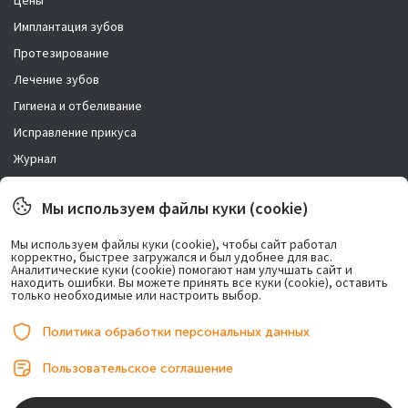
Имплантация зубов
Протезирование
Лечение зубов
Гигиена и отбеливание
Исправление прикуса
Журнал
Новости
Мы используем файлы куки (cookie)
Правовая информация
Мы используем файлы куки (cookie), чтобы сайт работал
корректно, быстрее загружался и был удобнее для вас.
Возможно лечение в рассрочку.
Аналитические куки (cookie) помогают нам улучшать сайт и
находить ошибки. Вы можете принять все куки (cookie), оставить
только необходимые или настроить выбор.
Политика обработки персональных данных
Пользовательское соглашение
© 2017-2026, ООО «Центр имплантации». Любое использование либо