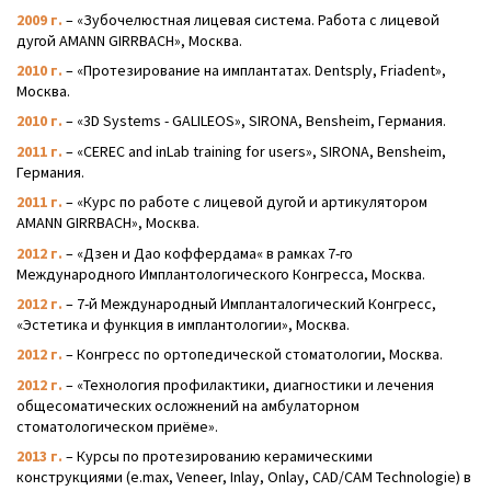
2009 г.
– «Зубочелюстная лицевая система. Работа с лицевой
дугой AMANN GIRRBACH», Москва.
2010 г.
– «Протезирование на имплантатах. Dentsply, Friadent»,
Москва.
2010 г.
– «3D Systems - GALILEOS», SIRONA, Bensheim, Германия.
2011 г.
– «CEREC and inLab training for users», SIRONA, Bensheim,
Германия.
2011 г.
– «Курс по работе с лицевой дугой и артикулятором
AMANN GIRRBACH», Москва.
2012 г.
– «Дзен и Дао коффердама« в рамках 7-го
Международного Имплантологического Конгресса, Москва.
2012 г.
– 7-й Международный Импланталогический Конгресс,
«Эстетика и функция в имплантологии», Москва.
2012 г.
– Конгресс по ортопедической стоматологии, Москва.
2012 г.
– «Технология профилактики, диагностики и лечения
общесоматических осложнений на амбулаторном
стоматологическом приёме».
2013 г.
– Курсы по протезированию керамическими
конструкциями (e.max, Veneer, Inlay, Onlay, CAD/CAM Technologie) в