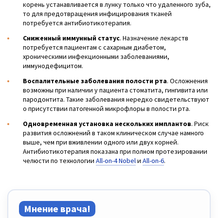
корень устанавливается в лунку только что удаленного зуба,
то для предотвращения инфицирования тканей
потребуется антибиотикотерапия.
Сниженный иммунный статус
. Назначение лекарств
потребуется пациентам с сахарным диабетом,
хроническими инфекционными заболеваниями,
иммунодефицитом.
Воспалительные заболевания полости рта
. Осложнения
возможны при наличии у пациента стоматита, гингивита или
пародонтита. Такие заболевания нередко свидетельствуют
о присутствии патогенной микрофлоры в полости рта.
Одновременная установка нескольких имплантов
. Риск
развития осложнений в таком клиническом случае намного
выше, чем при вживлении одного или двух корней.
Антибиотикотерапия показана при полном протезировании
челюсти по технологии
All-on-4 Nobel
и
All-on-6
.
Мнение врача!