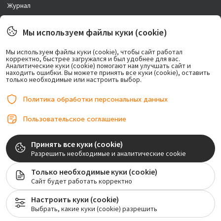
Журнал
Новости
Мы используем файлы куки (cookie)
Правовая информация
Мы используем файлы куки (cookie), чтобы сайт работал
корректно, быстрее загружался и был удобнее для вас.
Возможно лечение в рассрочку.
Аналитические куки (cookie) помогают нам улучшать сайт и
находить ошибки. Вы можете принять все куки (cookie), оставить
только необходимые или настроить выбор.
Политика обработки персональных данных
Пользовательское соглашение
© 2017-2026, ООО «Центр имплантации». Любое использование либо
Принять все куки (cookie)
копирование материалов или подборки материалов сайта, элементов
Разрешить необходимые и аналитические cookie
дизайна и оформления допускается лишь с разрешения правообладателя и
только со ссылкой на источник: implantolog-fedorov.ru
Только необходимые куки (cookie)
Сайт будет работать корректно
Лицензия на осуществление медицинской деятельности №ЛО-77-01-020128
Настроить куки (cookie)
Мы собираем обезличенные метаданные (файлы cookie) для нормального
Выбрать, какие куки (cookie) разрешить
функционирования сайт.