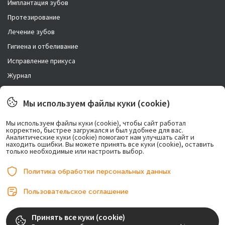
Имплантация зубов
Протезирование
Лечение зубов
Гигиена и отбеливание
Исправление прикуса
Журнал
Новости
Мы используем файлы куки (cookie)
Правовая информация
Мы используем файлы куки (cookie), чтобы сайт работал
корректно, быстрее загружался и был удобнее для вас.
Возможно лечение в рассрочку.
Аналитические куки (cookie) помогают нам улучшать сайт и
находить ошибки. Вы можете принять все куки (cookie), оставить
только необходимые или настроить выбор.
Политика обработки персональных данных
Пользовательское соглашение
© 2017-2026, ООО «Центр имплантации». Любое использование либо
Принять все куки (cookie)
копирование материалов или подборки материалов сайта, элементов