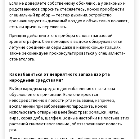
Если не доверяете собственному обонянию, а у знакомых и
родственников спросить стесняетесь, можно приобрести
специальный прибор — тестер дыхания. Устройство
проанализирует выдыхаемый воздух и объективно покажет,
есть ли причины переживать.
Принцип действия этого прибора основан нагазовой
хроматографии. С ее помощью в выдохе обнаруживаются
летучие соединения серы даже в низких концентрациях.
Также рекомендуем проконсультироваться у специалиста-
стоматолога.
Как избавиться от неприятного запаха изо рта
народными средствами?
Выбор народных средств для избавления от галитоза
обусловлен его причинами. Если они кроются
непосредственно в полости рта и вызваны, например,
воспалением при заболеваниях пародонта, можно
использовать отвары из целебных трав: ромашки, мяты,
аира, корня дуба, шалфея. Водные настойки из листьев этих
растений снимают воспаление, обеззараживают полость
рта.
Для удаления дурного запаха, дезинфекции и ускоренного