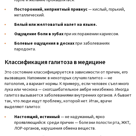
Посторонний, неприятный привкус
— кислый, горький,
металлический.
Белый или желтоватый налет на языке.
Ощущение боли в зубах
при их поражении кариесом.
Болевые ощущения в деснах
при заболеваниях
пародонта.
Классификация галитоза в медицине
Это состояние классифицируется в зависимости от причин, его
вызвавших. Напомним: в некоторых случаях галитоз — не
патология, а вариант нормы. К примеру, если человек съел много
лука или чеснока — сногсшибательное амбре неизбежно. Иногда
галитоз вызывается заболеваниями внутренних органов. А бывает
так, что люди ищут проблему, которой нет. Итак, врачи
выделяют галитоз:
Настоящий, истинный
— не надуманный, ярко
проявляющийся: среди причин — болезни полости рта, ЖКТ,
ЛОР-органов, нарушения обмена веществ.