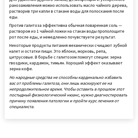
ранозаживления можно использовать масло чайного дерева,
растворив три капли в стакане воды для полоскания после
еды.
Против галитоза эффективна обычная поваренная соль —
раствором из 1 чайной ложки на стакан воды прополощите
рот после еды, и немедленно почувствуете результат.
Некоторые продукты питания механически счищают зубной
налет и остатки пищи. Это яблоки, морковь, репа,
цитрусовые. В борьбе с галитозом помогут специи: зерна
гвоздики, кардамон, тимьян. Хороший эффект оказывают
зерна кофе.
Но народные средства не способны кардинально избавить
вас от проблемы галитоза, они лишь маскируют ее на
непродолжительное время. Чтобы оставить в прошлом этот
постыдный физиологический нюанс, нужно диагностировать
причину появления патологии и пройти курс лечения от
специалиста.