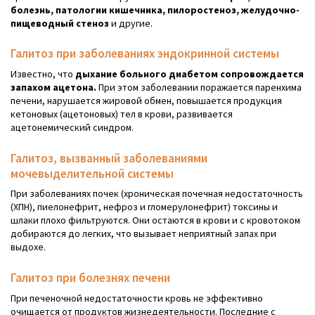
болезнь, патологии кишечника, пилоростеноз, желудочно-
пищеводный стеноз
и другие.
Галитоз при заболеваниях эндокринной системы
Известно, что
дыхание больного диабетом сопровождается
запахом ацетона.
При этом заболевании поражается паренхима
печени, нарушается жировой обмен, повышается продукция
кетоновых (ацетоновых) тел в крови, развивается
ацетонемический синдром.
Галитоз, вызванный заболеваниями
мочевыделительной системы
При заболеваниях почек (хроническая почечная недостаточность
(ХПН), пиелонефрит, нефроз и гломерулонефрит) токсины и
шлаки плохо фильтруются. Они остаются в крови и с кровотоком
добираются до легких, что вызывает неприятный запах при
выдохе.
Галитоз при болезнях печени
При печеночной недостаточности кровь не эффективно
очищается от продуктов жизнедеятельности. Последние с