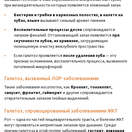
при жизнедеятельности которых появляется зловонный запах.
Бактерии и грибки в кариозных полостях, в налете на
зубах, языке
вызывают сильный аромат гниения.
Воспалительные процессы десен
сопровождаются
запахом фекалий. Отталкивающий запах появляется
при
скученности зубов, их кривизне,
затрудняющих
полноценную очистку межзубного пространства.
Если галитоз проявляется
после удаления зуба
— это
признак осложнения, воспалительного процесса, вызванного
патогенной микрофлорой.
Галитоз, вызванный ЛОР-заболеваниями
Такие заболевания носоглотки, как
бронхит, тонзиллит,
синусит, фронтит, гайморит
и другие сопровождаются
отвратительным запахом гнойных выделений.
Галитоз, спровоцированный заболеваниями ЖКТ
Рот — одна из частей пищеварительного тракта, и болезни ЖКТ
могут проявляться неприятным запахом при дыхании. Среди
причин галитоза в этой группе заболеваний:
гастрит, язвенная