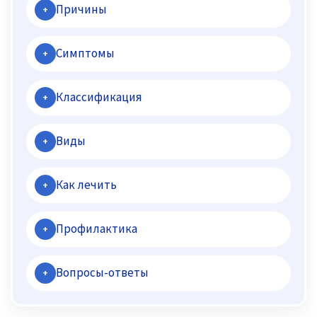
Причины
+
Симптомы
+
Классификация
+
Виды
+
Как лечить
+
Профилактика
+
Вопросы-ответы
+