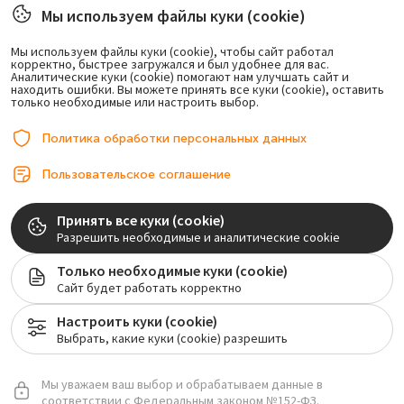
Мы используем файлы куки (cookie)
Правовая информация
Мы используем файлы куки (cookie), чтобы сайт работал
корректно, быстрее загружался и был удобнее для вас.
Возможно лечение в рассрочку.
Аналитические куки (cookie) помогают нам улучшать сайт и
находить ошибки. Вы можете принять все куки (cookie), оставить
только необходимые или настроить выбор.
Политика обработки персональных данных
Пользовательское соглашение
© 2017-2026, ООО «Центр имплантации». Любое использование либо
Принять все куки (cookie)
копирование материалов или подборки материалов сайта, элементов
Разрешить необходимые и аналитические cookie
дизайна и оформления допускается лишь с разрешения правообладателя и
только со ссылкой на источник: implantolog-fedorov.ru
Только необходимые куки (cookie)
Сайт будет работать корректно
Лицензия на осуществление медицинской деятельности №ЛО-77-01-020128
Настроить куки (cookie)
Мы собираем обезличенные метаданные (файлы cookie) для нормального
Выбрать, какие куки (cookie) разрешить
функционирования сайт.
Пользовательское соглашение
Политика обработки персональных
данных
Соглашение на обработку персональных данных
Мы уважаем ваш выбор и обрабатываем данные в
Настройки cookie
соответствии с Федеральным законом №152-ФЗ.