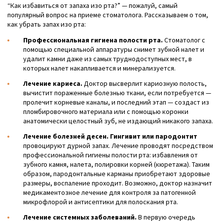
“Как избавиться от запаха изо рта?” — пожалуй, самый
популярный вопрос на приеме стоматолога. Рассказываем о том,
как убрать запах изо рта:
Профессиональная гигиена полости рта.
Стоматолог с
помощью специальной аппаратуры снимет зубной налет и
удалит камни даже из самых труднодоступных мест, в
которых налет накапливается и минерализуется.
Лечение кариеса.
Доктор высверлит кариозную полость,
вычистит пораженные болезнью ткани, если потребуется —
пролечит корневые каналы, и последний этап — создаст из
пломбировочного материала или с помощью коронки
анатомически целостный зуб, не издающий никакого запаха.
Лечение болезней десен. Гингивит или пародонтит
провоцируют дурной запах. Лечение проводят посредством
профессиональной гигиены полости рта: избавления от
зубного камня, налета, полировки корней (кюретажа). Таким
образом, пародонтальные карманы приобретают здоровые
размеры, воспаление проходит. Возможно, доктор назначит
медикаментозное лечение для контроля за патогенной
микрофлорой и антисептики для полоскания рта.
Лечение системных заболеваний.
В первую очередь