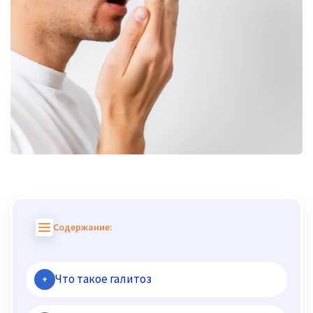
Содержание:
Что такое галитоз
+