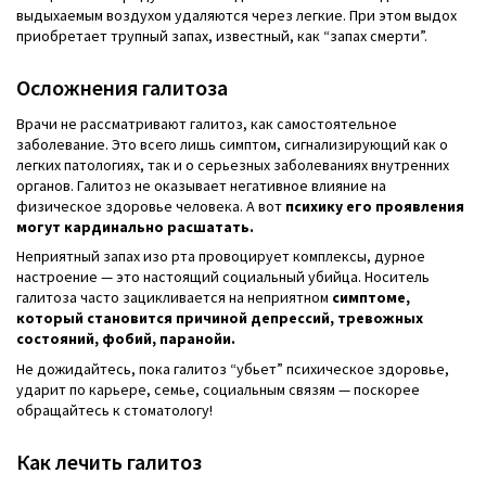
выдыхаемым воздухом удаляются через легкие. При этом выдох
приобретает трупный запах, известный, как “запах смерти”.
Осложнения галитоза
Врачи не рассматривают галитоз, как самостоятельное
заболевание. Это всего лишь симптом, сигнализирующий как о
легких патологиях, так и о серьезных заболеваниях внутренних
органов. Галитоз не оказывает негативное влияние на
физическое здоровье человека. А вот
психику его проявления
могут кардинально расшатать.
Неприятный запах изо рта провоцирует комплексы, дурное
настроение — это настоящий социальный убийца. Носитель
галитоза часто зацикливается на неприятном
симптоме,
который становится причиной депрессий, тревожных
состояний, фобий, паранойи.
Не дожидайтесь, пока галитоз “убьет” психическое здоровье,
ударит по карьере, семье, социальным связям — поскорее
обращайтесь к стоматологу!
Как лечить галитоз