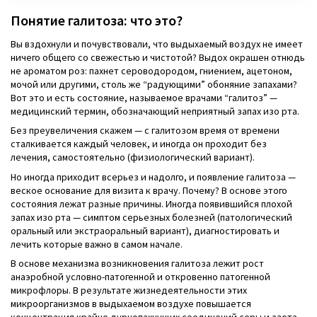
Понятие галитоза: что это?
Вы вздохнули и почувствовали, что выдыхаемый воздух не имеет
ничего общего со свежестью и чистотой? Выдох окрашен отнюдь
не ароматом роз: пахнет сероводородом, гниением, ацетоном,
мочой или другими, столь же “радующими” обоняние запахами?
Вот это и есть состояние, называемое врачами “галитоз” —
медицинский термин, обозначающий неприятный запах изо рта.
Без преувеличения скажем — с галитозом время от времени
сталкивается каждый человек, и иногда он проходит без
лечения, самостоятельно (физиологический вариант).
Но иногда приходит всерьез и надолго, и появление галитоза —
веское основание для визита к врачу. Почему? В основе этого
состояния лежат разные причины. Иногда появившийся плохой
запах изо рта — симптом серьезных болезней (патологический
оральный или экстраоральный вариант), диагностировать и
лечить которые важно в самом начале.
В основе механизма возникновения галитоза лежит рост
анаэробной условно-патогенной и откровенно патогенной
микрофлоры. В результате жизнедеятельности этих
микроорганизмов в выдыхаемом воздухе повышается