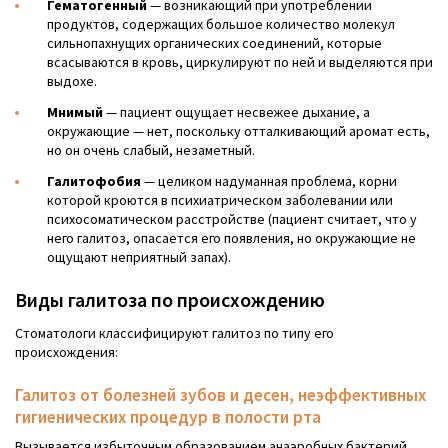
Гематогенный
— возникающий при употреблении
продуктов, содержащих большое количество молекул
сильнопахнущих органических соединений, которые
всасываются в кровь, циркулируют по ней и выделяются при
выдохе.
Мнимый
— пациент ощущает несвежее дыхание, а
окружающие — нет, поскольку отталкивающий аромат есть,
но он очень слабый, незаметный.
Галитофобия
— целиком надуманная проблема, корни
которой кроются в психиатрическом заболевании или
психосоматическом расстройстве (пациент считает, что у
него галитоз, опасается его появления, но окружающие не
ощущают неприятный запах).
Виды галитоза по происхождению
Стоматологи классифицируют галитоз по типу его
происхождения:
Галитоз от болезней зубов и десен, неэффективных
гигиенических процедур в полости рта
Вызывается избыточным образованием анаэробных бактерий,