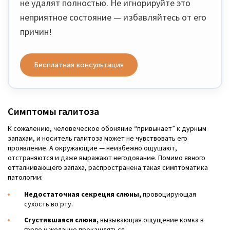
не удалят полностью. Не игнорируйте это
неприятное состояние — избавляйтесь от его
причин!
Бесплатная консультация
Симптомы галитоза
К сожалению, человеческое обоняние “привыкает” к дурным
запахам, и носитель галитоза может не чувствовать его
проявление. А окружающие — неизбежно ощущают,
отстраняются и даже выражают негодование. Помимо явного
отталкивающего запаха, распространена такая симптоматика
патологии:
Недостаточная секреция слюны,
провоцирующая
сухость во рту.
Сгустившаяся слюна,
вызывающая ощущение комка в
горле и желание прокашляться.