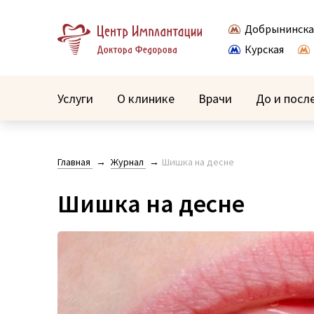
Добрынинска
Курская
Услуги
О клинике
Врачи
До и посл
Главная
Журнал
Шишка на десне
Шишка на десне