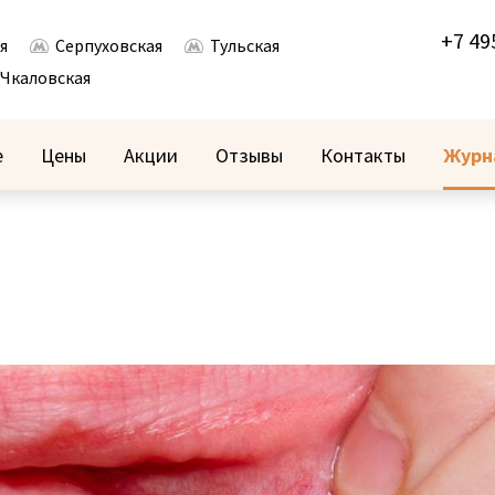
+7 49
я
Серпуховская
Тульская
Чкаловская
е
Цены
Акции
Отзывы
Контакты
Журн