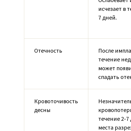
исчезает в т
7 дней.
Отечность
После импла
течение не
может появи
спадать отек
Кровоточивость
Незначител
десны
кровопотер
течение 2-7
места разрез