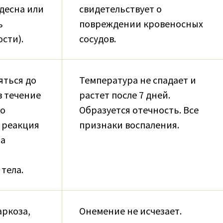
десна или
свидетельствует о
ь
повреждении кровеносных
ости).
сосудов.
яться до
Температура не спадает и
(в течение
растет после 7 дней.
то
Образуется отечность. Все
 реакция
признаки воспаления.
на
тела.
аркоза,
Онемение не исчезает.