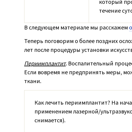
который пр
течение сут
В следующем материале мы расскажем
о
Теперь поговорим о более поздних осл
лет после процедуры установки искусст
Периимплантит
. Воспалительный проце
Если вовремя не предпринять меры, мо
ткани.
Как лечить периимплантит? На нач
применением лазерной/ультразвуков
снимается).