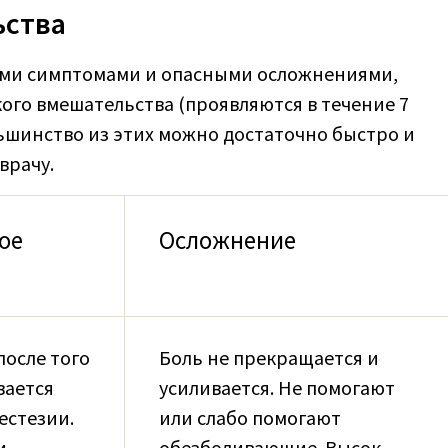
ьства
ыми симптомами и опасными осложнениями,
ого вмешательства (проявляются в течение 7
льшинство из этих можно достаточно быстро и
врачу.
ое
Осложнение
после того
Боль не прекращается и
вается
усиливается. Не помогают
естезии.
или слабо помогают
и
обезболивающие. Высок