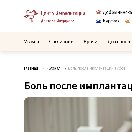
Добрынинска
Курская
Услуги
О клинике
Врачи
До и посл
Главная
Журнал
Боль после имплантации зубов
Боль после имплантац