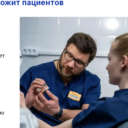
вожит пациентов
ет
мо