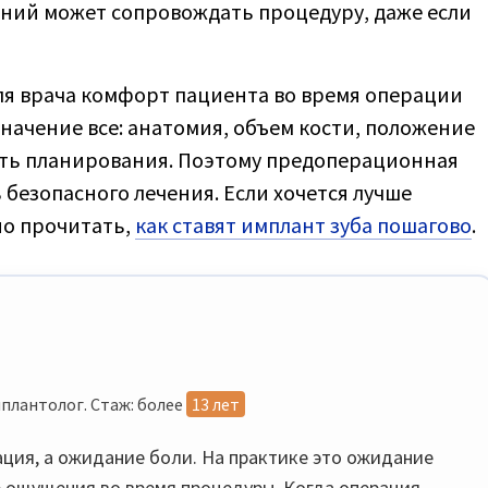
ний может сопровождать процедуру, даже если
Для врача комфорт пациента во время операции
значение все: анатомия, объем кости, положение
ость планирования. Поэтому предоперационная
 безопасного лечения. Если хочется лучше
но прочитать,
как ставят имплант зуба пошагово
.
плантолог. Стаж: более
13 лет
ация, а ожидание боли. На практике это ожидание
е ощущения во время процедуры. Когда операция