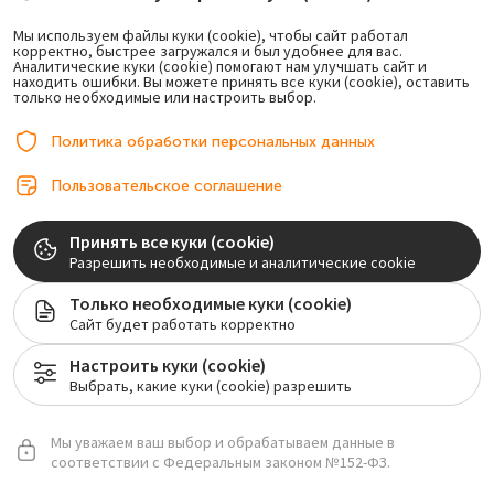
Мы используем файлы куки (cookie), чтобы сайт работал
корректно, быстрее загружался и был удобнее для вас.
Аналитические куки (cookie) помогают нам улучшать сайт и
Врач может рассмотреть варианты с несколькими
находить ошибки. Вы можете принять все куки (cookie), оставить
имплантами или мостовидной конструкцией.
только необходимые или настроить выбор.
Политика обработки персональных данных
Нет всех зубов
Пользовательское соглашение
Тогда логично обсуждать
имплантацию при полном
Принять все куки (cookie)
отсутствии зубов
, а в некоторых случаях –
скуловую
Разрешить необходимые и аналитические cookie
имплантацию
.
Только необходимые куки (cookie)
Сайт будет работать корректно
То есть имплантация – это не одна универсальная процедура для
Настроить куки (cookie)
всех, а набор решений под конкретную ситуацию пациента.
Выбрать, какие куки (cookie) разрешить
Как ставят импланты зубов пошагово: что
Мы уважаем ваш выбор и обрабатываем данные в
соответствии с Федеральным законом №152-ФЗ.
важно запомнить пациенту?