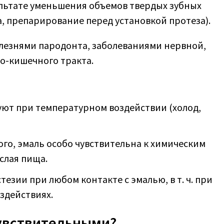
ультате уменьшения объемов твердых зубных
, препарирование перед установкой протеза).
олезнями пародонта, заболеваниями нервной,
о-кишечного тракта.
уют при температурном воздействии (холод,
ого, эмаль особо чувствительна к химическим
слая пища.
езии при любом контакте с эмалью, в т. ч. при
оздействиях.
чувствительными?