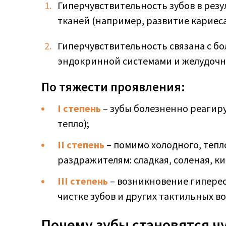
Гиперчувствительность зубов в рез
тканей (например, развитие кариеса
Гиперчувствительность связана с б
эндокринной системами и желудочн
По тяжести проявления:
I степень
– зубы болезненно реагир
тепло);
II степень
– помимо холодного, тепл
раздражителям: сладкая, соленая, ки
III степень
– возникновение гиперест
чистке зубов и других тактильных в
Почему зубы становятся 