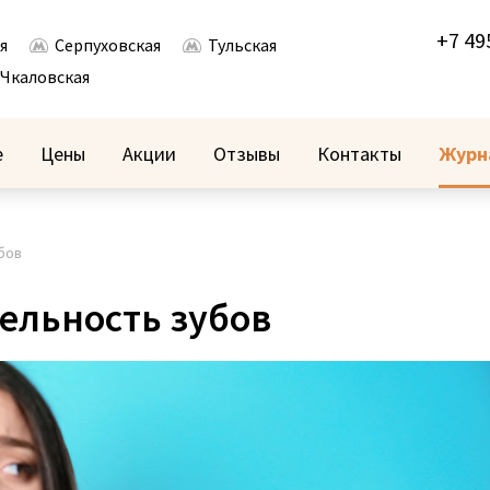
+7 49
я
Серпуховская
Тульская
Чкаловская
е
Цены
Акции
Отзывы
Контакты
Журн
бов
ельность зубов