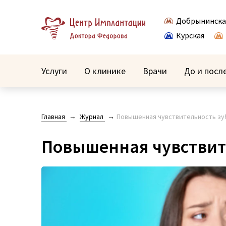
Добрынинска
Курская
Услуги
О клинике
Врачи
До и посл
Главная
Журнал
Повышенная чувствительность зу
Повышенная чувствит