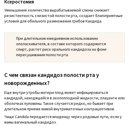
Ксеростомия
Уменьшение количества вырабатываемой слюны снижает
резистентность слизистой полости рта, создает благоприятные
условия для обильного размножения грибов Кандида.
При длительном ежедневном использовании
ополаскивателя, в составе которого содержится
спирт, растет риск орального кандидоза на фоне
пересушивания полости рта.
С чем связан кандидоз полости рта у
новорожденных?
Еще внутри утробы матери плод может инфицироваться
кандидой, находящейся в околоплодной жидкости, плаценте или
оболочках пуповины. Такое случается редко, но бывает при
длительном приеме мамой внутриматочных контрацептивов.
Чаще Candida передается младенцу через родовые пути, если у
мамы вагинальный кандидоз.