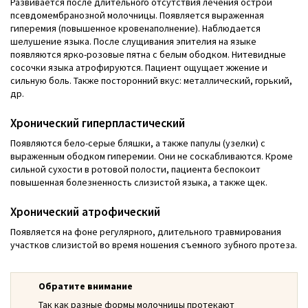
Развивается после длительного отсутствия лечения острой
псевдомембранозной молочницы. Появляется выраженная
гиперемия (повышенное кровенаполнение). Наблюдается
шелушение языка. После слущивания эпителия на языке
появляются ярко-розовые пятна с белым ободком. Нитевидные
сосочки языка атрофируются. Пациент ощущает жжение и
сильную боль. Также посторонний вкус: металлический, горький,
др.
Хронический гиперпластический
Появляются бело-серые бляшки, а также папулы (узелки) с
выраженным ободком гиперемии. Они не соскабливаются. Кроме
сильной сухости в ротовой полости, пациента беспокоит
повышенная болезненность слизистой языка, а также щек.
Хронический атрофический
Появляется на фоне регулярного, длительного травмирования
участков слизистой во время ношения съемного зубного протеза.
Обратите внимание
Так как разные формы молочницы протекают