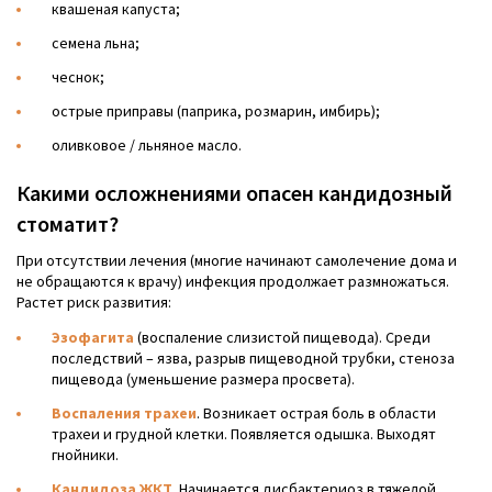
квашеная капуста;
семена льна;
чеснок;
острые приправы (паприка, розмарин, имбирь);
оливковое / льняное масло.
Какими осложнениями опасен кандидозный
стоматит?
При отсутствии лечения (многие начинают самолечение дома и
не обращаются к врачу) инфекция продолжает размножаться.
Растет риск развития:
Эзофагита
(воспаление слизистой пищевода). Среди
последствий – язва, разрыв пищеводной трубки, стеноза
пищевода (уменьшение размера просвета).
Воспаления трахеи
. Возникает острая боль в области
трахеи и грудной клетки. Появляется одышка. Выходят
гнойники.
Кандидоза ЖКТ
. Начинается дисбактериоз в тяжелой