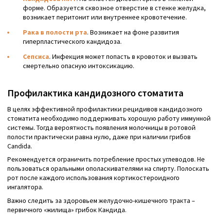
форме. Образуется сквозное отверстие в стенке желудка,
возникает перитонит или внутреннее кровотечение.
Рака в полости рта
. Возникает на фоне развития
гиперпластического кандидоза.
Сепсиса
. Инфекция может попасть в кровоток и вызвать
смертельно опасную интоксикацию.
Профилактика кандидозного стоматита
В целях эффективной профилактики рецидивов кандидозного
стоматита необходимо поддерживать хорошую работу иммунной
системы. Тогда вероятность появления молочницы в ротовой
полости практически равна нулю, даже при наличии грибов
Candida.
Рекомендуется ограничить потребление простых углеводов. Не
пользоваться оральными ополаскивателями на спирту. Полоскать
рот после каждого использования кортикостероидного
ингалятора.
Важно следить за здоровьем желудочно-кишечного тракта –
первичного «жилища» грибок Кандида.