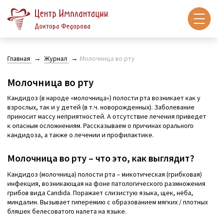
Главная
Журнал
Молочница во рту
Молочница во рту
Кандидоз (в народе «молочница») полости рта возникает как у
взрослых, так и у детей (в т.ч. новорожденных). Заболевание
приносит массу неприятностей. А отсутствие лечения приведет
к опасным осложнениям. Рассказываем о причинах орального
кандидоза, а также о лечении и профилактике.
Молочница во рту – что это, как выглядит?
Кандидоз (молочница) полости рта – микотическая (грибковая)
инфекция, возникающая на фоне патологического размножения
грибов вида Candida. Поражает слизистую языка, щек, нёба,
миндалин. Вызывает гиперемию с образованием мягких / плотных
бляшек белесоватого налета на языке.