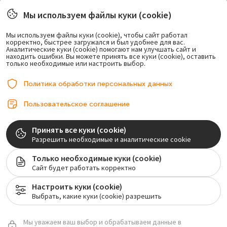
Новости
Мы используем файлы куки (cookie)
Правовая информация
Мы используем файлы куки (cookie), чтобы сайт работал
корректно, быстрее загружался и был удобнее для вас.
Возможно лечение в рассрочку.
Аналитические куки (cookie) помогают нам улучшать сайт и
находить ошибки. Вы можете принять все куки (cookie), оставить
только необходимые или настроить выбор.
Политика обработки персональных данных
Пользовательское соглашение
© 2017-2026, ООО «Центр имплантации». Любое использование либо
Принять все куки (cookie)
копирование материалов или подборки материалов сайта, элементов
Разрешить необходимые и аналитические cookie
дизайна и оформления допускается лишь с разрешения правообладателя и
только со ссылкой на источник: implantolog-fedorov.ru
Только необходимые куки (cookie)
Сайт будет работать корректно
Лицензия на осуществление медицинской деятельности №ЛО-77-01-020128
Настроить куки (cookie)
Мы собираем обезличенные метаданные (файлы cookie) для нормального
Выбрать, какие куки (cookie) разрешить
функционирования сайт.
Пользовательское соглашение
Политика обработки персональных
данных
Соглашение на обработку персональных данных
Мы уважаем ваш выбор и обрабатываем данные в