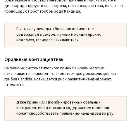
содержанием простых углеводов. Причина в том, что моно- и
дисахариды (фруктоза, сахароза, галактоза, лактоза, мальтоза)
провоцируют рост грибов рода Кандида.
Быстрые углеводы в большом количестве
содержатся в сахаре, мучных и кондитерских
изделиях, газированных напитках.
Оральные контрацептивы
На фоне их систематического приема в крови и слюне
накапливается гликоген – «лакомство» для дрожжеподобных
грибов Candida. Повышается риск развития кандидозного
стоматита.
Даже прием КОК (комбинированных оральных
контрацептивов) с низким содержанием гормонов
может способствовать появлению кандидоза во рту.