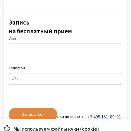
Запись
на бесплатный прием
Имя
Телефон
Записаться
+7 495 151-09-01
или позвоните
Мы используем файлы куки (cookie)
Нажимая на кнопку «Записаться», Вы даёте согласие на обработку