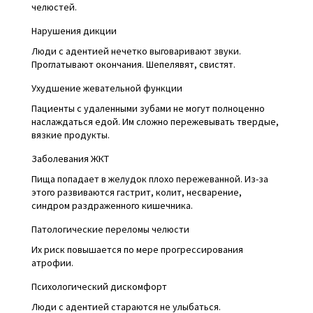
челюстей.
Нарушения дикции
Люди с адентией нечетко выговаривают звуки.
Проглатывают окончания. Шепелявят, свистят.
Ухудшение жевательной функции
Пациенты с удаленными зубами не могут полноценно
наслаждаться едой. Им сложно пережевывать твердые,
вязкие продукты.
Заболевания ЖКТ
Пища попадает в желудок плохо пережеванной. Из-за
этого развиваются гастрит, колит, несварение,
синдром раздраженного кишечника.
Патологические переломы челюсти
Их риск повышается по мере прогрессирования
атрофии.
Психологический дискомфорт
Люди с адентией стараются не улыбаться.