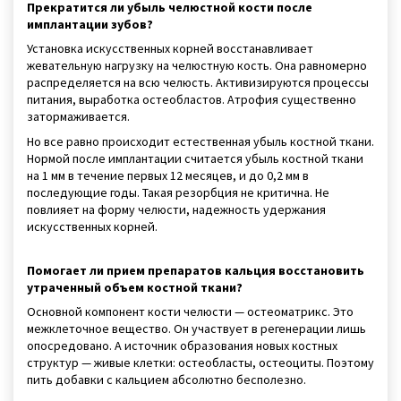
Прекратится ли убыль челюстной кости после
имплантации зубов?
Установка искусственных корней восстанавливает
жевательную нагрузку на челюстную кость. Она равномерно
распределяется на всю челюсть. Активизируются процессы
питания, выработка остеобластов. Атрофия существенно
затормаживается.
Но все равно происходит естественная убыль костной ткани.
Нормой после имплантации считается убыль костной ткани
на 1 мм в течение первых 12 месяцев, и до 0,2 мм в
последующие годы. Такая резорбция не критична. Не
повлияет на форму челюсти, надежность удержания
искусственных корней.
Помогает ли прием препаратов кальция восстановить
утраченный объем костной ткани?
Основной компонент кости челюсти — остеоматрикс. Это
межклеточное вещество. Он участвует в регенерации лишь
опосредовано. А источник образования новых костных
структур — живые клетки: остеобласты, остеоциты. Поэтому
пить добавки с кальцием абсолютно бесполезно.